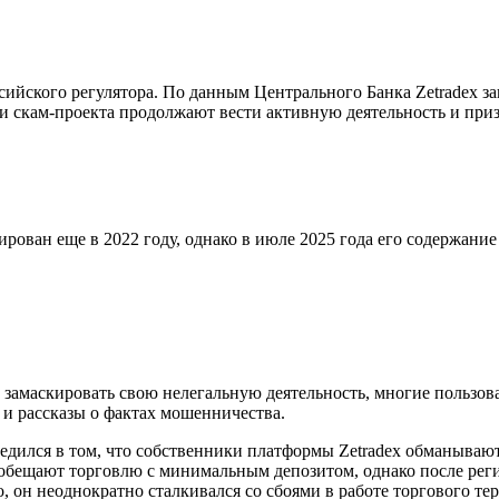
сийского регулятора. По данным Центрального Банка Zetradex 
ики скам-проекта продолжают вести активную деятельность и при
рован еще в 2022 году, однако в июле 2025 года его содержание
 замаскировать свою нелегальную деятельность, многие пользова
и рассказы о фактах мошенничества.
едился в том, что собственники платформы Zetradex обманывают
е обещают торговлю с минимальным депозитом, однако после рег
 он неоднократно сталкивался со сбоями в работе торгового те