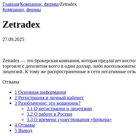
Главная
/
Компании, фирмы
/
Zetradex
Компании, фирмы
Zetradex
27.09.2025
Zetradex — это брокерская компания, которая предлагает восп
торговле с депозитом всего в один доллар, либо воспользова
лицензий. К тому же распространенные в сети негативные отз
Отзывы
1
Основная информация
2
Регистрация и личный кабинет
3
Разоблачение: это мошенник?
3.1
О регистрации и лицензиях
3.2
О работе в России
3.3
О времени существования «брокера»
4
Отзывы
5
Вывод