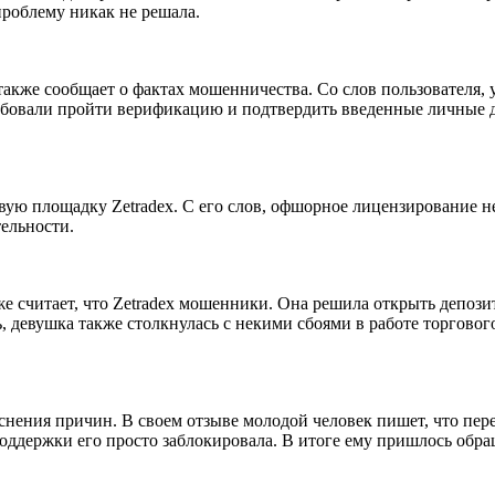
роблему никак не решала.
, также сообщает о фактах мошенничества. Со слов пользователя,
ребовали пройти верификацию и подтвердить введенные личные да
овую площадку Zetradex. С его слов, офшорное лицензирование н
ельности.
акже считает, что Zetradex мошенники. Она решила открыть депо
ь, девушка также столкнулась с некими сбоями в работе торгов
ъяснения причин. В своем отзыве молодой человек пишет, что пер
поддержки его просто заблокировала. В итоге ему пришлось обр