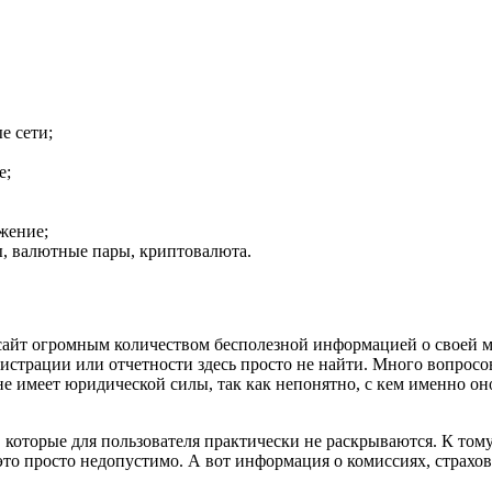
е сети;
е;
жение;
ы, валютные пары, криптовалюта.
айт огромным количеством бесполезной информацией о своей мис
гистрации или отчетности здесь просто не найти. Много вопросо
 не имеет юридической силы, так как непонятно, с кем именно о
 которые для пользователя практически не раскрываются. К том
 это просто недопустимо. А вот информация о комиссиях, страхо