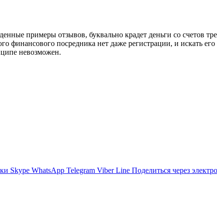
денные примеры отзывов, буквально крадет деньги со счетов тр
этого финансового посредника нет даже регистрации, и искать ег
инципе невозможен.
ики
Skype
WhatsApp
Telegram
Viber
Line
Поделиться через электр