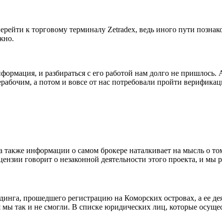
ейти к торговому терминалу Zetradex, ведь иного пути познаком
жно.
информация, и разбираться с его работой нам долго не пришлось.
абочим, а потом и вовсе от нас потребовали пройти верификацию
 а также информации о самом брокере наталкивает на мысль о то
нзии говорит о незаконной деятельности этого проекта, и мы ре
холдинга, прошедшего регистрацию на Коморских островах, а ее 
оя мы так и не смогли. В списке юридических лиц, которые осущ