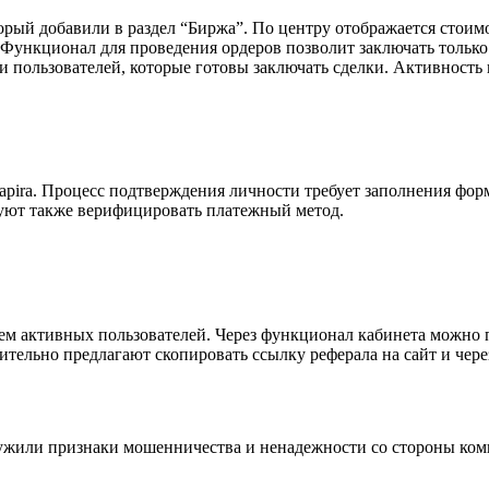
торый добавили в раздел “Биржа”. По центру отображается стоим
. Функционал для проведения ордеров позволит заключать тольк
 пользователей, которые готовы заключать сделки. Активность н
ira. Процесс подтверждения личности требует заполнения форм
буют также верифицировать платежный метод.
ием активных пользователей. Через функционал кабинета можно
тельно предлагают скопировать ссылку реферала на сайт и через
ужили признаки мошенничества и ненадежности со стороны комп