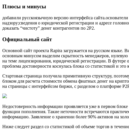
Плюсы и минусы
добавили русскоязычную версию интерфейса сайта.основатели 
надзору;сведения о юридической регистрации и адресе головн
доказать “чистоту” денег контрагентов по 2P2.
Официальный сайт
Основной сайт проекта Rapira загружается на русском языке. 
основным минусом выделим скрытность менеджеров, нулевую и
на теме лицензирования, юридической регистрации. В футере
проблема достоверности коснулась блока со статистикой и это к
Стартовая страница получила примитивную структуру, поэтом
блоком для расчета стоимости обмена фиатных денег на крипто
на страницы с интерфейсом биржи, с разделом о платформе P2P
Недостоверность информации проявляется уже в первом блоке 
функции пополнения. Такие неточности встречаются практичес
информацию. Заявление о хранении более 90% активов на хо
Ниже следует раздел со статистикой об объеме торгов в течени