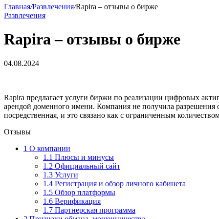
Главная
/
Развлечения
/
Rapira – отзывы о бирже
Развлечения
Rapira – отзывы о бирже
04.08.2024
Rapira предлагает услуги биржи по реализации цифровых акти
арендой доменного имени. Компания не получила разрешения о
посредственная, и это связано как с ограниченным количеством
Отзывы
1
О компании
1.1
Плюсы и минусы
1.2
Официальный сайт
1.3
Услуги
1.4
Регистрация и обзор личного кабинета
1.5
Обзор платформы
1.6
Верификация
1.7
Партнерская программа
2
Признаки обмана, мошенничества