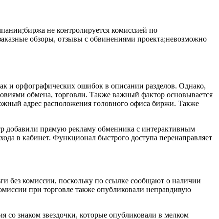
мпании;биржа не контролируется комиссией по
 заказные обзоры, отзывы с обвинениями проекта;невозможно
как и орфографических ошибок в описании разделов. Однако,
овиями обмена, торговли. Также важный фактор основывается
ложный адрес расположения головного офиса биржи. Также
нтр добавили прямую рекламу обменника с интерактивным
входа в кабинет. Функционал быстрого доступа перенаправляет
ги без комиссии, поскольку по ссылке сообщают о наличии
комиссии при торговле также опубликовали неправдивую
ния со знаком звездочки, которые опубликовали в мелком