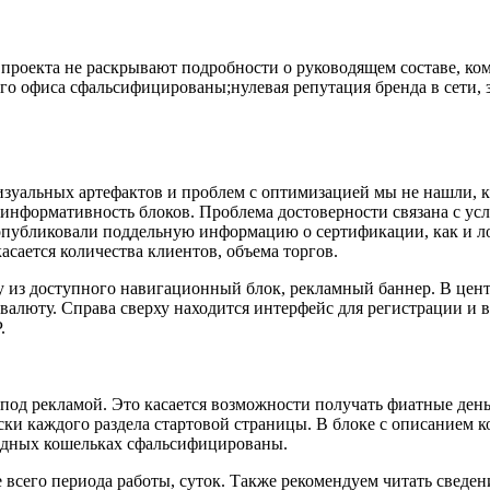
проекта не раскрывают подробности о руководящем составе, ко
ого офиса сфальсифицированы;нулевая репутация бренда в сети,
Визуальных артефактов и проблем с оптимизацией мы не нашли, 
нформативность блоков. Проблема достоверности связана с усл
 опубликовали поддельную информацию о сертификации, как и 
асается количества клиентов, объема торгов.
у из доступного навигационный блок, рекламный баннер. В це
валюту. Справа сверху находится интерфейс для регистрации и 
.
под рекламой. Это касается возможности получать фиатные день
ки каждого раздела стартовой страницы. В блоке с описанием 
лодных кошельках сфальсифицированы.
е всего периода работы, суток. Также рекомендуем читать сведе