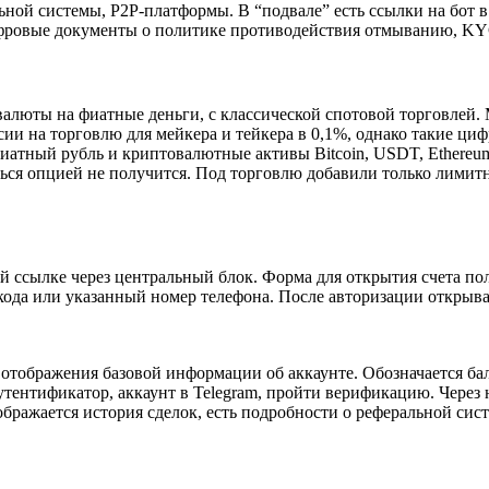
ной системы, P2P-платформы. В “подвале” есть ссылки на бот 
фровые документы о политике противодействия отмыванию, KY
овалюты на фиатные деньги, с классической спотовой торговле
ссии на торговлю для мейкера и тейкера в 0,1%, однако такие ц
иатный рубль и криптовалютные активы Bitcoin, USDT, Ethereu
ься опцией не получится. Под торговлю добавили только лимит
 ссылке через центральный блок. Форма для открытия счета пол
кода или указанный номер телефона. После авторизации открыва
я отображения базовой информации об аккаунте. Обозначается ба
утентификатор, аккаунт в Telegram, пройти верификацию. Через
ображается история сделок, есть подробности о реферальной сис