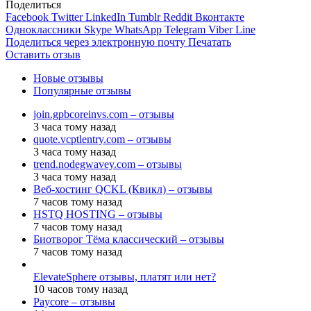
Поделиться
Facebook
Twitter
LinkedIn
Tumblr
Reddit
Вконтакте
Одноклассники
Skype
WhatsApp
Telegram
Viber
Line
Поделиться через электронную почту
Печатать
Оставить отзыв
Новые отзывы
Популярные отзывы
join.gpbcoreinvs.com – отзывы
3 часа тому назад
quote.vcptlentry.com – отзывы
3 часа тому назад
trend.nodegwavey.com – отзывы
3 часа тому назад
Веб-хостинг QCKL (Квикл) – отзывы
7 часов тому назад
HSTQ HOSTING – отзывы
7 часов тому назад
Биотворог Тёма классический – отзывы
7 часов тому назад
ElevateSphere отзывы, платят или нет?
10 часов тому назад
Paycore – отзывы