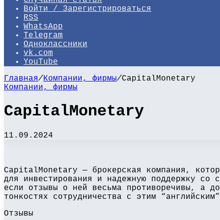
Случайная статья
Войти / Зарегистрироваться
RSS
WhatsApp
Telegram
Одноклассники
vk.com
YouTube
Главная
/
Компании, фирмы
/
CapitalMonetary
Компании, фирмы
CapitalMonetary
11.09.2024
CapitalMonetary — брокерская компания, котор
для инвестирования и надежную поддержку со с
если отзывы о ней весьма противоречивы, а до
тонкостях сотрудничества с этим “английским”
Отзывы