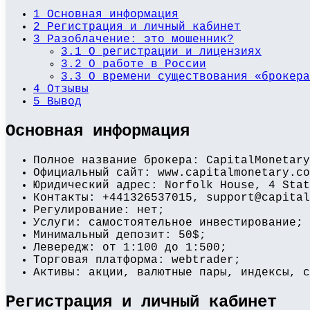
1
Основная информация
2
Регистрация и личный кабинет
3
Разоблачение: это мошенник?
3.1
О регистрации и лицензиях
3.2
О работе в России
3.3
О времени существования «брокера
4
Отзывы
5
Вывод
Основная информация
Полное название брокера: CapitalMonetary
Официальный сайт: www.capitalmonetary.co
Юридический адрес: Norfolk House, 4 Stat
Контакты: +441326537015, support@capital
Регулирование: нет;
Услуги: самостоятельное инвестирование;
Минимальный депозит: 50$;
Левередж: от 1:100 до 1:500;
Торговая платформа: webtrader;
Активы: акции, валютные пары, индексы, с
Регистрация и личный кабинет