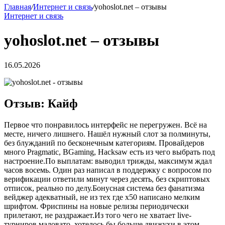
Главная
/
Интернет и связь
/
yohoslot.net – отзывы
Интернет и связь
yohoslot.net – отзывы
16.05.2026
Отзыв: Кайф
Первое что понравилось интерфейс не перегружен. Всё на
месте, ничего лишнего. Нашёл нужный слот за полминуты,
без блужданий по бесконечным категориям. Провайдеров
много Pragmatic, BGaming, Hacksaw есть из чего выбрать под
настроение.По выплатам: выводил трижды, максимум ждал
часов восемь. Один раз написал в поддержку с вопросом по
верификации ответили минут через десять, без скриптовых
отписок, реально по делу.Бонусная система без фанатизма
вейджер адекватный, не из тех где х50 написано мелким
шрифтом. Фриспины на новые релизы периодически
прилетают, не раздражает.Из того чего не хватает live-
турниров маловато, хотелось бы больше движухи в этом