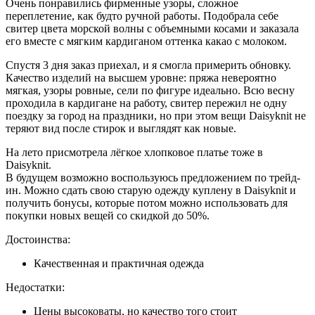
Очень понравились фирменные узоры, сложное
переплетение, как будто ручной работы. Подобрала себе
свитер цвета морской волны с объемными косами и заказала
его вместе с мягким кардиганом оттенка какао с молоком.
Спустя 3 дня заказ приехал, и я смогла примерить обновку.
Качество изделий на высшем уровне: пряжа невероятно
мягкая, узоры ровные, сели по фигуре идеально. Всю весну
проходила в кардигане на работу, свитер пережил не одну
поездку за город на праздники, но при этом вещи Daisyknit не
теряют вид после стирок и выглядят как новые.
На лето присмотрела лёгкое хлопковое платье тоже в
Daisyknit.
В будущем возможно воспользуюсь предложением по трейд-
ин. Можно сдать свою старую одежду куплену в Daisyknit и
получить бонусы, которые потом можно использовать для
покупки новых вещей со скидкой до 50%.
Достоинства:
Качественная и практичная одежда
Недостатки:
Цены высоковаты, но качество того стоит