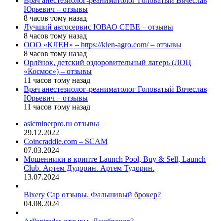
Врач анестезиолог-реаниматолог Головатый Вячеслав
Юрьевич – отзывы
8 часов тому назад
Лучший автосервис ЮВАО CEBE – отзывы
8 часов тому назад
ООО «КЛЕН» – https://klen-agro.com/ – отзывы
8 часов тому назад
Орлёнок, детский оздоровительный лагерь (ЛОЦ
«Космос») – отзывы
11 часов тому назад
Врач анестезиолог-реаниматолог Головатый Вячеслав
Юрьевич – отзывы
11 часов тому назад
asicminerpro.ru отзывы
29.12.2022
Coincraddle.com – SCAM
07.03.2024
Мошенники в крипте Launch Pool, Buy & Sell, Launch
Club. Артем Дудорин. Артем Тудорин.
13.07.2024
Bixery Cap отзывы. Фальшивый брокер?
04.08.2024