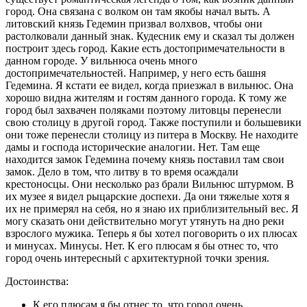
город. Она связана с волком он там якобы начал выть. А
литовский князь Гедемин призвал волхвов, чтобы они
растолковали данный знак. Кудесник ему и сказал ты должен
построит здесь город. Какие есть достопримечательности в
данном городе. У вильнюса очень много
достопримечательностей. Например, у него есть башня
Гедемина. Я кстати ее видел, когда приезжал в вильнюс. Она
хорошо видна жителям и гостям данного города. К тому же
город был захвачен поляками поэтому литовцы перенесли
свою столицу в другой город. Также поступили и большевики
они тоже перенесли столицу из питера в Москву. Не находите
дамы и господа исторические аналогии. Нет. Там еще
находится замок Гедемина почему князь поставил там свои
замок. Дело в том, что литву в то время осаждали
крестоносцы. Они несколько раз брали Вильнюс штурмом. В
их музее я видел рыцарские доспехи. Да они тяжелые хотя я
их не примерял на себя, но я знаю их приблизительный вес. Я
могу сказать они действительно могут утянуть на дно реки
взрослого мужика. Теперь я бы хотел поговорить о их плюсах
и минусах. Минусы. Нет. К его плюсам я бы отнес то, что
город очень интересный с архитектурной точки зрения.
Достоинства:
К его плюсам я бы отнес то, что город очень