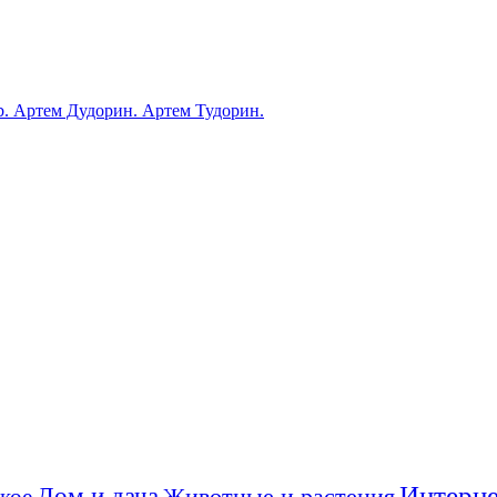
ub. Артем Дудорин. Артем Тудорин.
Интерне
Дом и дача
Животные и растения
кое