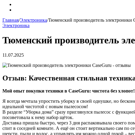
vk.com
YouTube
Главная
/
Электроника
/
Тюменский производитель электроники 
Электроника
Тюменский производитель эл
11.07.2025
Отзыв: Качественная стильная техник
Мой опыт покупки техники в CaseGuru: чистота без хлопот!
Я всегда мечтала упростить уборку в своей однушке, но беско
идеальной чистотой с новым пылесосом!
В разделе “Уборка дома” сразу приглянулся пылесос с функцие
посоветовала к нему набор щёток.
Доставка пришла быстро, через 3 дня распаковывала своего по
спит в соседней комнате. А ещё он стоит вертикально сам по с
шерсти, пыли и волос, а управлять им можно одной рукой – вес