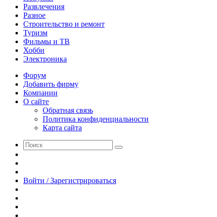
Развлечения
Разное
Строительство и ремонт
Туризм
Фильмы и ТВ
Хобби
Электроника
Форум
Добавить фирму
Компании
О сайте
Обратная связь
Политика конфиденциальности
Карта сайта
Поиск
Switch
skin
Sidebar
Случайная
статья
Войти / Зарегистрироваться
RSS
WhatsApp
Telegram
Одноклассники