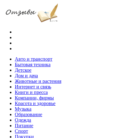
Меню
Поиск
Switch
skin
Войти
Авто и транспорт
Бытовая техника
Детское
Дом и дача
Животные и растения
Интернет и связь
Книги и пресса
Компании, фирмы
Красота и здоровье
Музыка
Образование
Одежда
Питание
Спорт
Покупки