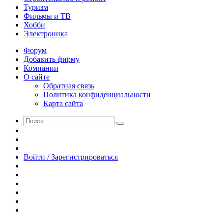
Туризм
Фильмы и ТВ
Хобби
Электроника
Форум
Добавить фирму
Компании
О сайте
Обратная связь
Политика конфиденциальности
Карта сайта
Поиск
Switch
skin
Sidebar
Случайная
статья
Войти / Зарегистрироваться
RSS
WhatsApp
Telegram
Одноклассники
vk.com
YouTube