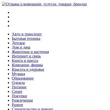
Меню
Поиск
Switch
skin
Войти
Авто и транспорт
Бытовая техника
Детское
Дом и дача
Животные и растения
Интернет и связь
Книги и пресса
Компании, фирмы
Красота и здоровье
Музыка
Образование
Одежда
Питание
Спорт
Покупки
Развлечения
Разное
Строительство и ремонт