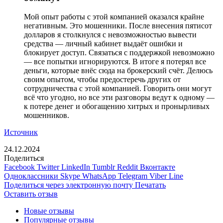
Мой опыт работы с этой компанией оказался крайне
негативным. Это мошенники. После внесения пятисот
долларов я столкнулся с невозможностью вывести
средства — личный кабинет выдаёт ошибки и
блокирует доступ. Связаться с поддержкой невозможно
— все попытки игнорируются. В итоге я потерял все
деньги, которые внёс сюда на брокерский счёт. Делюсь
своим опытом, чтобы предостеречь других от
сотрудничества с этой компанией. Говорить они могут
всё что угодно, но все эти разговоры ведут к одному —
к потере денег и обогащению хитрых и пронырливых
мошенников.
Источник
24.12.2024
Поделиться
Facebook
Twitter
LinkedIn
Tumblr
Reddit
Вконтакте
Одноклассники
Skype
WhatsApp
Telegram
Viber
Line
Поделиться через электронную почту
Печатать
Оставить отзыв
Новые отзывы
Популярные отзывы