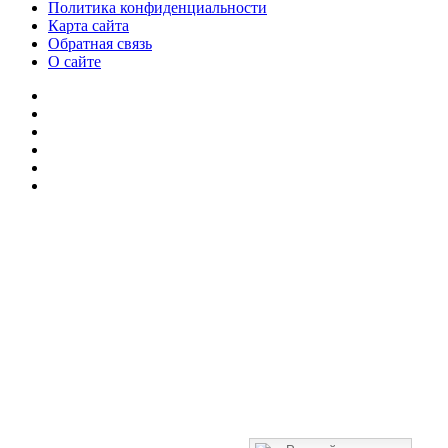
Политика конфиденциальности
Карта сайта
Обратная связь
О сайте
YouTube
vk.com
Одноклассники
Telegram
WhatsApp
RSS
Кнопка
«Наверх»