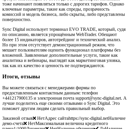
тоже начинают появляться только с дорогих тарифов. Однако
ключевые параметры, такие как спреды, прозрачность
комиссий и модель бизнеса, либо скрыты, либо представлены
поверхностно.
Sync Digital использует терминал EVO TRADE, который, судя
по описанию, является упрощённым WebTrader. Обещают
более 15 индикаторов, автотрейдинг и технический анализ.
Но при этом отсутствует демонстрационный режим, что
мешает пользователям оценить функционал платформы без
вложений. Заявленные дополнительные услуги, такие как
аналитика и вебинары, выглядят как маркетинговая уловка,
так как их качество и ценность не подтверждаются.
Итоги, отзывы
Вы можете связаться с менеджерами фирмы по
предоставленным контактным данным: телефон
+441217900135 и электронная почта support@sync-digital.net. А
лучше поделитесь еще своими отзывами о Sync Digital. Это
поможет другим людям сделать правильный выбор.
Заказной отзыв
НетАдрес сайтаhttps://sync-digital.netНаличие
демо-счета
НетМаксимальная величина кредитного
плеча1:1000Лицензия
НетНаличие обучения
ДаНаличие