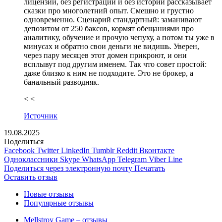
лицензии, без регистрации и без истории рассказывает
сказки про многолетний опыт. Смешно и грустно
одновременно. Сценарий стандартный: заманивают
депозитом от 250 баксов, кормят обещаниями про
аналитику, обучение и прочую чепуху, а потом ты уже в
минусах и обратно свои деньги не видишь. Уверен,
через пару месяцев этот домен прикроют, и они
всплывут под другим именем. Так что совет простой:
даже близко к ним не подходите. Это не брокер, а
банальный разводняк.
< <
Источник
19.08.2025
Поделиться
Facebook
Twitter
LinkedIn
Tumblr
Reddit
Вконтакте
Одноклассники
Skype
WhatsApp
Telegram
Viber
Line
Поделиться через электронную почту
Печатать
Оставить отзыв
Новые отзывы
Популярные отзывы
Mellstroy Game – отзывы