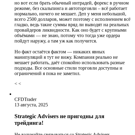
но вот если брать обычный интрадей, форекс в ручном
режиме, без скальпинга и автоторговли – всё работает
нормально, ничего не мешает. Деп у меня небольшой,
всего 2500 долларов, может поэтому с исполнением всё
гладко, ведь такие суммы вряд ли выводят на реальных
провайдеров ликвидности. Как оно будет с крупными
объёмами — не знаю, потому что тогда уже ордера
пойдут наружу, а там уж как получится.
Но факт остаётся фактом — никаких явных
манипуляций я тут не вижу. Компания реально не
мешает работать, даёт спокойно использовать разные
подходы. Все основные стили торговли доступны и
ограничений я пока не заметил.
< <
CFDTrader
13 августа, 2025
Strategic Advisers не пригодны для
трейдинга!
Не вздумайте связываться со Strategic Advisers.