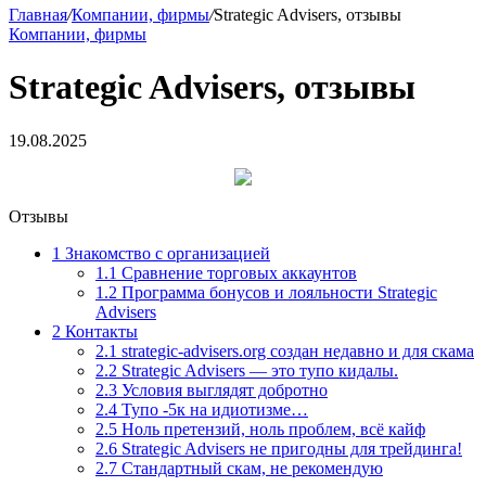
Главная
/
Компании, фирмы
/
Strategic Advisers, отзывы
Компании, фирмы
Strategic Advisers, отзывы
19.08.2025
Отзывы
1
Знакомство с организацией
1.1
Сравнение торговых аккаунтов
1.2
Программа бонусов и лояльности Strategic
Advisers
2
Контакты
2.1
strategic-advisers.org создан недавно и для скама
2.2
Strategic Advisers — это тупо кидалы.
2.3
Условия выглядят добротно
2.4
Тупо -5к на идиотизме…
2.5
Ноль претензий, ноль проблем, всё кайф
2.6
Strategic Advisers не пригодны для трейдинга!
2.7
Стандартный скам, не рекомендую