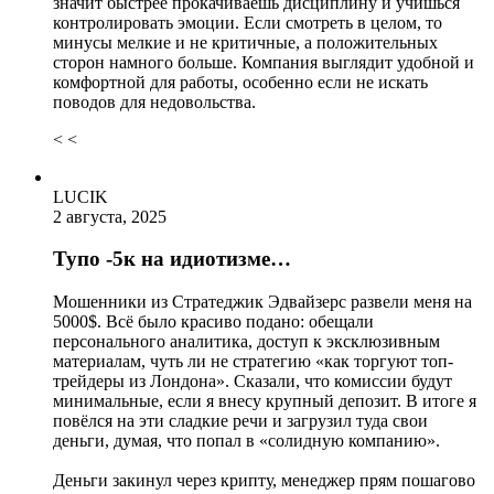
значит быстрее прокачиваешь дисциплину и учишься
контролировать эмоции. Если смотреть в целом, то
минусы мелкие и не критичные, а положительных
сторон намного больше. Компания выглядит удобной и
комфортной для работы, особенно если не искать
поводов для недовольства.
< <
LUCIK
2 августа, 2025
Тупо -5к на идиотизме…
Мошенники из Стратеджик Эдвайзерс развели меня на
5000$. Всё было красиво подано: обещали
персонального аналитика, доступ к эксклюзивным
материалам, чуть ли не стратегию «как торгуют топ-
трейдеры из Лондона». Сказали, что комиссии будут
минимальные, если я внесу крупный депозит. В итоге я
повёлся на эти сладкие речи и загрузил туда свои
деньги, думая, что попал в «солидную компанию».
Деньги закинул через крипту, менеджер прям пошагово