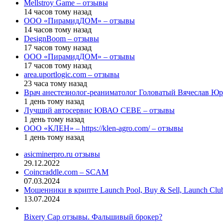
Mellstroy Game – отзывы
14 часов тому назад
ООО «ПирамидДОМ» – отзывы
14 часов тому назад
DesignBoom – отзывы
17 часов тому назад
ООО «ПирамидДОМ» – отзывы
17 часов тому назад
area.uportlogic.com – отзывы
23 часа тому назад
Врач анестезиолог-реаниматолог Головатый Вячеслав Юр
1 день тому назад
Лучший автосервис ЮВАО CEBE – отзывы
1 день тому назад
ООО «КЛЕН» – https://klen-agro.com/ – отзывы
1 день тому назад
asicminerpro.ru отзывы
29.12.2022
Coincraddle.com – SCAM
07.03.2024
Мошенники в крипте Launch Pool, Buy & Sell, Launch Cl
13.07.2024
Bixery Cap отзывы. Фальшивый брокер?