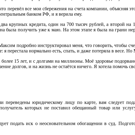
что перевёл все мои сбережения на счета компании, объясняя э
ентральным банком РФ, и я верила ему.
 два крупных кредита, один на 700 тысяч рублей, а второй на 
на была получить уже к маю. На этом этапе я была на грани не
Максим подробно инструктировал меня, что говорить, чтобы счета
 я перестала нормально есть, спать, и даже потеряла в весе. Но М
а более 15 лет, и с долгами на миллионы. Моё здоровье подорвано
ение долгов, и на жизнь не остаётся ничего. Я хотела помочь сво
и переведены юридическому лицу по карте, вам следует подат
 получатель которых не поставил обещанный товар или услугу
дует подать иск о неосновательном обогащении в суд. Подго