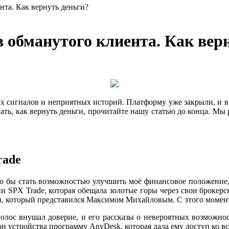
нта. Как вернуть деньги?
 обманутого клиента. Как вер
х сигналов и неприятных историй. Платформу уже закрыли, и в
ть, как вернуть деньги, прочитайте нашу статью до конца. Мы 
rade
ыло бы стать возможностью улучшить моё финансовое положение
и SPX Trade, которая обещала золотые горы через свои брокерс
и, который представился Максимом Михайловым. С этого момента
лос внушал доверие, и его рассказы о невероятных возможност
ои устройства программу AnyDesk, которая дала ему доступ ко вс