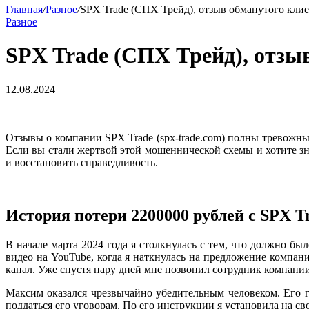
Главная
/
Разное
/
SPX Trade (СПХ Трейд), отзыв обманутого клие
Разное
SPX Trade (СПХ Трейд), отзыв
12.08.2024
Отзывы о компании SPX Trade (spx-trade.com) полны тревожны
Если вы стали жертвой этой мошеннической схемы и хотите зна
и восстановить справедливость.
История потери
2200000 рублей с SPX T
В начале марта 2024 года я столкнулась с тем, что должно б
видео на YouTube, когда я наткнулась на предложение компани
канал. Уже спустя пару дней мне позвонил сотрудник компани
Максим оказался чрезвычайно убедительным человеком. Его го
поддаться его уговорам. По его инструкции я установила на св