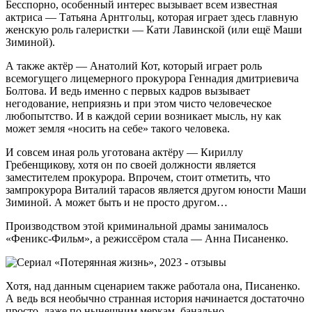
Бесспорно, особенный интерес вызывает всем известная
актриса — Татьяна Арнтгольц, которая играет здесь главную
женскую роль галеристки — Кати Лавинской (или ещё Маши
Зиминой).
А также актёр — Анатолий Кот, который играет роль
всемогущего лицемерного прокурора Геннадия дмитриевича
Болтова. И ведь именно с первых кадров вызывает
негодование, неприязнь и при этом чисто человеческое
любопытство. И в каждой серии возникает мысль, ну как
может земля «носить на себе» такого человека.
И совсем иная роль уготована актёру — Кириллу
Гребенщикову, хотя он по своей должности является
заместителем прокурора. Впрочем, стоит отметить, что
зампрокурора Виталий тарасов является другом юности Маши
Зиминой. А может быть и не просто другом…
Производством этой криминальной драмы занималось
«Феникс-Фильм», а режиссёром стала — Анна Писаненко.
Хотя, над данным сценарием также работала она, Писаненко.
А ведь вся необычно странная история начинается достаточно
просто, даже по нынешним меркам, банально.