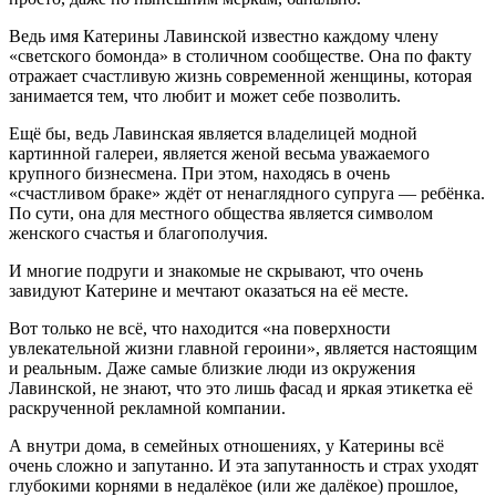
Ведь имя Катерины Лавинской известно каждому члену
«светского бомонда» в столичном сообществе. Она по факту
отражает счастливую жизнь современной женщины, которая
занимается тем, что любит и может себе позволить.
Ещё бы, ведь Лавинская является владелицей модной
картинной галереи, является женой весьма уважаемого
крупного бизнесмена. При этом, находясь в очень
«счастливом браке» ждёт от ненаглядного супруга — ребёнка.
По сути, она для местного общества является символом
женского счастья и благополучия.
И многие подруги и знакомые не скрывают, что очень
завидуют Катерине и мечтают оказаться на её месте.
Вот только не всё, что находится «на поверхности
увлекательной жизни главной героини», является настоящим
и реальным. Даже самые близкие люди из окружения
Лавинской, не знают, что это лишь фасад и яркая этикетка её
раскрученной рекламной компании.
А внутри дома, в семейных отношениях, у Катерины всё
очень сложно и запутанно. И эта запутанность и страх уходят
глубокими корнями в недалёкое (или же далёкое) прошлое,