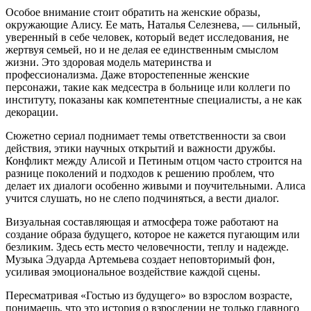
Особое внимание стоит обратить на женские образы,
окружающие Алису. Ее мать, Наталья Селезнева, — сильный,
уверенный в себе человек, который ведет исследования, не
жертвуя семьей, но и не делая ее единственным смыслом
жизни. Это здоровая модель материнства и
профессионализма. Даже второстепенные женские
персонажи, такие как медсестра в больнице или коллеги по
институту, показаны как компетентные специалисты, а не как
декорации.
Сюжетно сериал поднимает темы ответственности за свои
действия, этики научных открытий и важности дружбы.
Конфликт между Алисой и Петиным отцом часто строится на
разнице поколений и подходов к решению проблем, что
делает их диалоги особенно живыми и поучительными. Алиса
учится слушать, но не слепо подчиняться, а вести диалог.
Визуальная составляющая и атмосфера тоже работают на
создание образа будущего, которое не кажется пугающим или
безликим. Здесь есть место человечности, теплу и надежде.
Музыка Эдуарда Артемьева создает неповторимый фон,
усиливая эмоциональное воздействие каждой сцены.
Пересматривая «Гостью из будущего» во взрослом возрасте,
понимаешь, что это история о взрослении не только главного