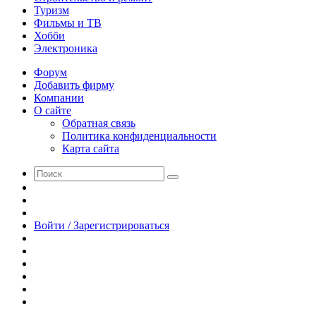
Туризм
Фильмы и ТВ
Хобби
Электроника
Форум
Добавить фирму
Компании
О сайте
Обратная связь
Политика конфиденциальности
Карта сайта
Поиск
Switch
skin
Sidebar
Случайная
статья
Войти / Зарегистрироваться
RSS
WhatsApp
Telegram
Одноклассники
vk.com
YouTube