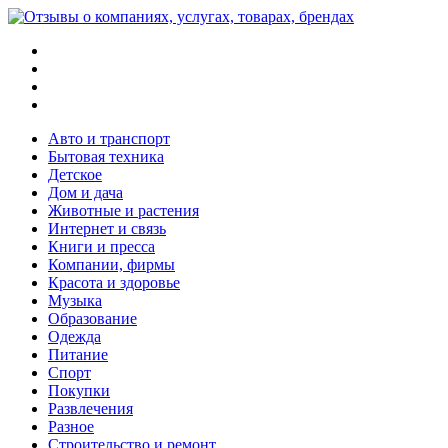
Меню
Поиск
Switch
skin
Войти
Авто и транспорт
Бытовая техника
Детское
Дом и дача
Животные и растения
Интернет и связь
Книги и пресса
Компании, фирмы
Красота и здоровье
Музыка
Образование
Одежда
Питание
Спорт
Покупки
Развлечения
Разное
Строительство и ремонт