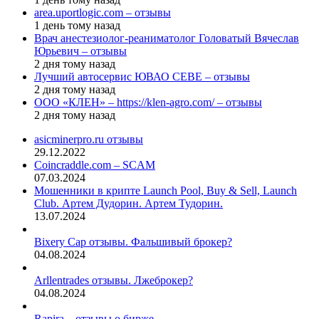
area.uportlogic.com – отзывы
1 день тому назад
Врач анестезиолог-реаниматолог Головатый Вячеслав
Юрьевич – отзывы
2 дня тому назад
Лучший автосервис ЮВАО CEBE – отзывы
2 дня тому назад
ООО «КЛЕН» – https://klen-agro.com/ – отзывы
2 дня тому назад
asicminerpro.ru отзывы
29.12.2022
Coincraddle.com – SCAM
07.03.2024
Мошенники в крипте Launch Pool, Buy & Sell, Launch
Club. Артем Дудорин. Артем Тудорин.
13.07.2024
Bixery Cap отзывы. Фальшивый брокер?
04.08.2024
Arllentrades отзывы. Лжеброкер?
04.08.2024
Rapira – отзывы о бирже