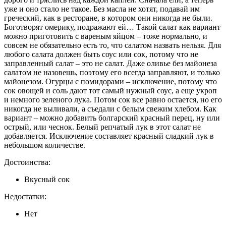
уже и оно стало не такое. Без масла не хотят, подавай им
греческий, как в ресторане, в котором они никогда не были.
Боготворят омерику, подражают ей… Такой салат как вариант
можно приготовить с вареным яйцом – тоже нормально, и
совсем не обязательно есть то, что салатом назвать нельзя. Для
любого салата должен быть соус или сок, потому что не
заправленный салат – это не салат. Даже оливье без майонеза
салатом не назовешь, поэтому его всегда заправляют, и только
майонезом. Огурцы с помидорами – исключение, потому что
сок овощей и соль дают тот самый нужный соус, а еще укроп
и немного зеленого лука. Потом сок все равно остается, но его
никогда не выливали, а съедали с белым свежим хлебом. Как
вариант – можно добавить болгарский красный перец, ну или
острый, или чеснок. Белый репчатый лук в этот салат не
добавляется. Исключение составляет красный сладкий лук в
небольшом количестве.
Достоинства:
Вкусный сок
Недостатки:
Нет