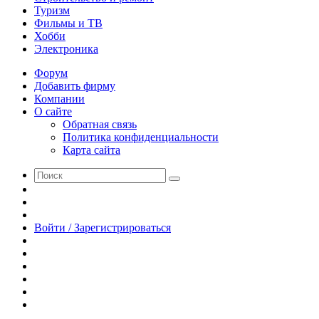
Туризм
Фильмы и ТВ
Хобби
Электроника
Форум
Добавить фирму
Компании
О сайте
Обратная связь
Политика конфиденциальности
Карта сайта
Поиск
Switch
skin
Sidebar
Случайная
статья
Войти / Зарегистрироваться
RSS
WhatsApp
Telegram
Одноклассники
vk.com
YouTube