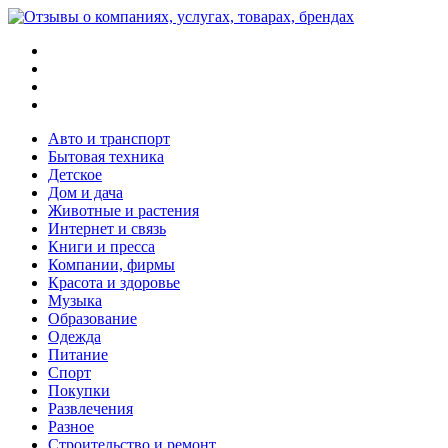
Меню
Поиск
Switch
skin
Войти
Авто и транспорт
Бытовая техника
Детское
Дом и дача
Животные и растения
Интернет и связь
Книги и пресса
Компании, фирмы
Красота и здоровье
Музыка
Образование
Одежда
Питание
Спорт
Покупки
Развлечения
Разное
Строительство и ремонт