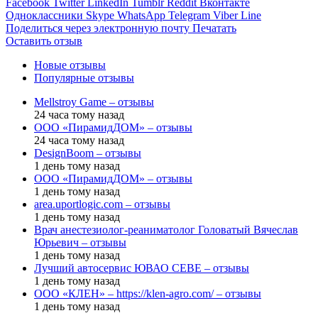
Facebook
Twitter
LinkedIn
Tumblr
Reddit
Вконтакте
Одноклассники
Skype
WhatsApp
Telegram
Viber
Line
Поделиться через электронную почту
Печатать
Оставить отзыв
Новые отзывы
Популярные отзывы
Mellstroy Game – отзывы
24 часа тому назад
ООО «ПирамидДОМ» – отзывы
24 часа тому назад
DesignBoom – отзывы
1 день тому назад
ООО «ПирамидДОМ» – отзывы
1 день тому назад
area.uportlogic.com – отзывы
1 день тому назад
Врач анестезиолог-реаниматолог Головатый Вячеслав
Юрьевич – отзывы
1 день тому назад
Лучший автосервис ЮВАО CEBE – отзывы
1 день тому назад
ООО «КЛЕН» – https://klen-agro.com/ – отзывы
1 день тому назад