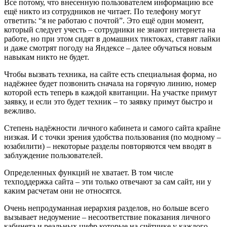
Все потому, что внесенную пользователем информацию все
ещё никто из сотрудников не читает. По телефону могут
ответить: “я не работаю с почтой”. Это ещё один момент,
который следует учесть – сотрудники не знают интернета на
работе, но при этом сидят в домашних тиктоках, ставят лайки
и даже смотрят погоду на Яндексе – далее обучаться новым
навыкам никто не будет.
Чтобы вызвать техника, на сайте есть специальная форма, но
надёжнее будет позвонить сначала на горячую линию, номер
которой есть теперь в каждой квитанции. На участке примут
заявку, и если это будет техник – то заявку примут быстро и
вежливо.
Степень надёжности личного кабинета и самого сайта крайне
низкая. И с точки зрения удобства пользования (по модному –
юзабилити) – некоторые разделы повторяются чем вводят в
заблуждение пользователей.
Определенных функций не хватает. В том числе
техподдержка сайта – эти только отвечают за сам сайт, ни у
каким расчетам они не относятся.
Очень непродуманная иерархия разделов, но больше всего
вызывает недоумение – несоответствие показания личного
кабинета и реальных цифр которые на счётчике у каждого