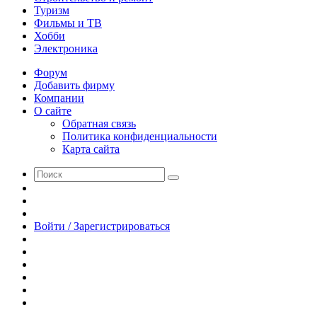
Туризм
Фильмы и ТВ
Хобби
Электроника
Форум
Добавить фирму
Компании
О сайте
Обратная связь
Политика конфиденциальности
Карта сайта
Поиск
Switch
skin
Sidebar
Случайная
статья
Войти / Зарегистрироваться
RSS
WhatsApp
Telegram
Одноклассники
vk.com
YouTube