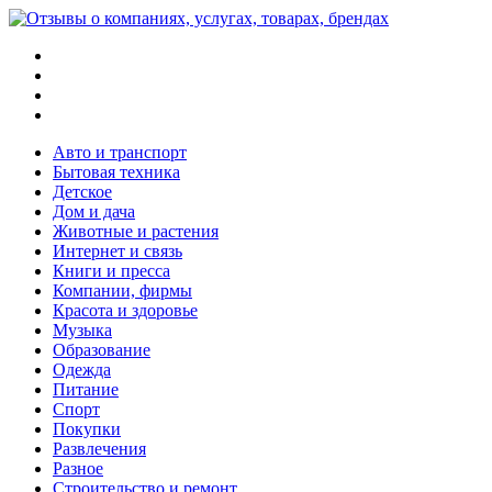
Меню
Поиск
Switch
skin
Войти
Авто и транспорт
Бытовая техника
Детское
Дом и дача
Животные и растения
Интернет и связь
Книги и пресса
Компании, фирмы
Красота и здоровье
Музыка
Образование
Одежда
Питание
Спорт
Покупки
Развлечения
Разное
Строительство и ремонт