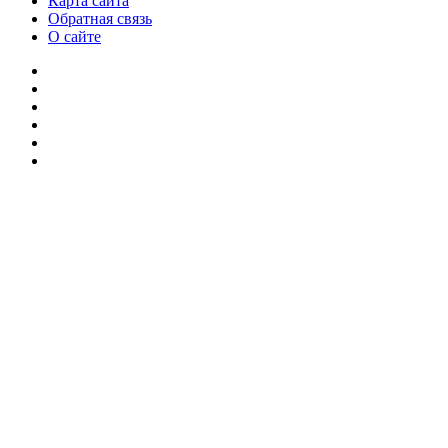
Карта сайта
Обратная связь
О сайте
YouTube
vk.com
Одноклассники
Telegram
WhatsApp
RSS
Кнопка
«Наверх»