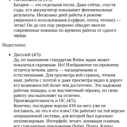
Батарея — это отдельная песня. Даже сейчас, спустя
годы, его аккумулятор показывает феноменальные
результаты. Несколько дней работы в режиме
умеренного использования (серфинг, почта, чтение) —
легко! Он до сих пор уверенно обходит многие
современные новинки по времени работы от одного
заряда.
Недостатки:
Дисплей (4/5):
Да, по нынешним стандартам Retina экран может
показаться скромным. Но! Изображение по-прежнему
остается четким, цвета — насыщенными и
естественными. Для просмотра веб-страниц, чтения
книг, работы с почтой и даже просмотра видео в дороге
его возможностей более чем достаточно. Это надежная
рабочая лошадка, а не выставочный образец, но свою
работу она выполняет на отлично.
Производительность и ОС (4/5):
Конечно, последние версии iOS на него уже не
поставить, но это и его плюс! Он работает на той версии
операционной системы, для которой был идеально
оптимизирован. Интерфейс летает, анимация плавная,
все стандартные приложения (Safari, Почта, Карты,