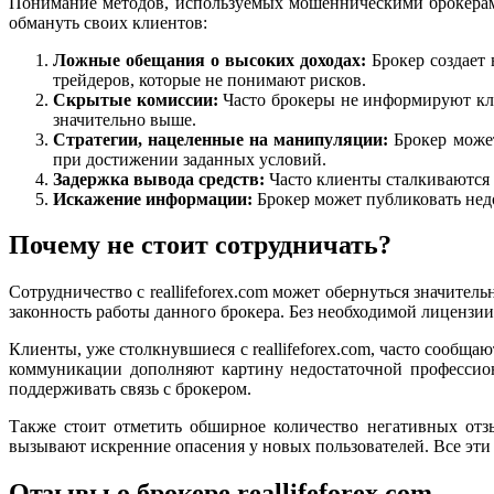
Понимание методов, используемых мошенническими брокерами,
обмануть своих клиентов:
Ложные обещания о высоких доходах:
Брокер создает 
трейдеров, которые не понимают рисков.
Скрытые комиссии:
Часто брокеры не информируют клие
значительно выше.
Стратегии, нацеленные на манипуляции:
Брокер может
при достижении заданных условий.
Задержка вывода средств:
Часто клиенты сталкиваются с
Искажение информации:
Брокер может публиковать нед
Почему не стоит сотрудничать?
Сотрудничество с reallifeforex.com может обернуться значит
законность работы данного брокера. Без необходимой лицензи
Клиенты, уже столкнувшиеся с reallifeforex.com, часто сооб
коммуникации дополняют картину недостаточной профессион
поддерживать связь с брокером.
Также стоит отметить обширное количество негативных отз
вызывают искренние опасения у новых пользователей. Все эти
Отзывы о брокере reallifeforex.com