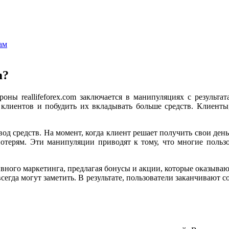
ам
m?
оны reallifeforex.com заключается в манипуляциях с результа
 клиентов и побудить их вкладывать больше средств. Клиенты,
од средств. На момент, когда клиент решает получить свои день
ерям. Эти манипуляции приводят к тому, что многие пользова
ессивного маркетинга, предлагая бонусы и акции, которые оказыв
егда могут заметить. В результате, пользователи заканчивают 