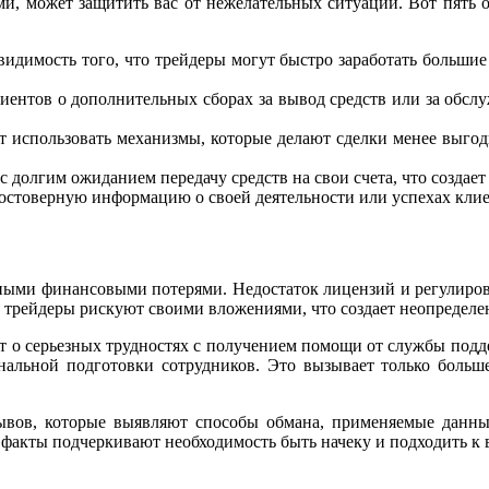
 может защитить вас от нежелательных ситуаций. Вот пять ос
видимость того, что трейдеры могут быстро заработать больш
нтов о дополнительных сборах за вывод средств или за обслуж
 использовать механизмы, которые делают сделки менее выгод
 долгим ожиданием передачу средств на свои счета, что создает 
остоверную информацию о своей деятельности или успехах клиен
ельными финансовыми потерями. Недостаток лицензий и регулиров
и трейдеры рискуют своими вложениями, что создает неопределе
щают о серьезных трудностях с получением помощи от службы под
альной подготовки сотрудников. Это вызывает только больше
ывов, которые выявляют способы обмана, применяемые данны
 факты подчеркивают необходимость быть начеку и подходить к 