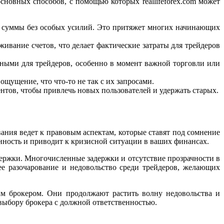
новных способов, с помощью которых reallifeforex.com может
ие суммы без особых усилий. Это притяжет многих начинающих
ивание счетов, что делает фактические затраты для трейдеров
ными для трейдеров, особенно в момент важной торговли или
ощущение, что что-то не так с их запросами.
тов, чтобы привлечь новых пользователей и удержать старых.
ания ведет к правовым аспектам, которые ставят под сомнение
нность и приводит к кризисной ситуации в ваших финансах.
держки. Многочисленные задержки и отсутствие прозрачности в
е разочарование и недовольство среди трейдеров, желающих
м брокером. Они продолжают растить волну недовольства и
выбору брокера с должной ответственностью.