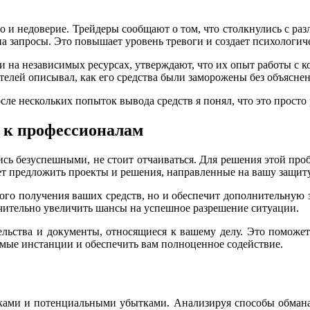
во и недоверие. Трейдеры сообщают о том, что столкнулись с ра
 на запросы. Это повышает уровень тревоги и создает психологи
на независимых ресурсах, утверждают, что их опыт работы с к
телей описывал, как его средства были заморожены без объяснен
 после нескольких попыток вывода средств я понял, что это просто
я к профессионалам
ались безуспешными, не стоит отчаиваться. Для решения этой пр
т предложить проекты и решения, направленные на вашу защиту
ного получения ваших средств, но и обеспечит дополнительную
чительно увеличить шансы на успешное разрешение ситуации.
тельства и документы, относящиеся к вашему делу. Это поможе
имые инстанции и обеспечить вам полноценное содействие.
рисками и потенциальными убытками. Анализируя способы обмана