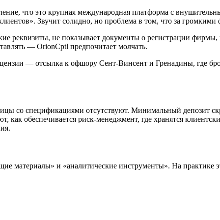
чатление, что это крупная международная платформа с внушител
иентов». Звучит солидно, но проблема в том, что за громкими
кие реквизиты, не показывает документы о регистрации фирмы, 
тавлять — OrionCptl предпочитает молчать.
ензии — отсылка к офшору Сент-Винсент и Гренадины, где брок
ницы со спецификациями отсутствуют. Минимальный депозит скр
т, как обеспечивается риск-менеджмент, где хранятся клиентски
ия.
щие материалы» и «аналитические инструменты». На практике эт