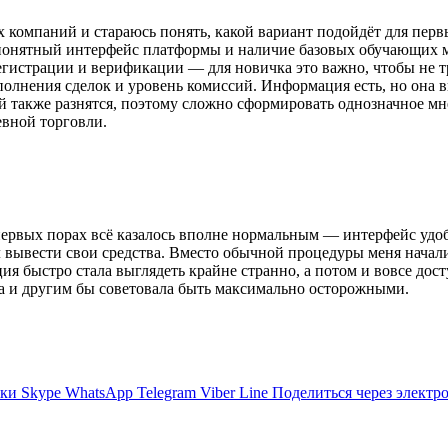
 компаний и стараюсь понять, какой вариант подойдёт для первы
 понятный интерфейс платформы и наличие базовых обучающих м
егистрации и верификации — для новичка это важно, чтобы не 
сполнения сделок и уровень комиссий. Информация есть, но она 
 также разнятся, поэтому сложно сформировать однозначное мн
евной торговли.
 первых порах всё казалось вполне нормальным — интерфейс удо
л вывести свои средства. Вместо обычной процедуры меня нача
ия быстро стала выглядеть крайне странно, а потом и вовсе дост
тала и другим бы советовала быть максимально осторожными.
ики
Skype
WhatsApp
Telegram
Viber
Line
Поделиться через электр