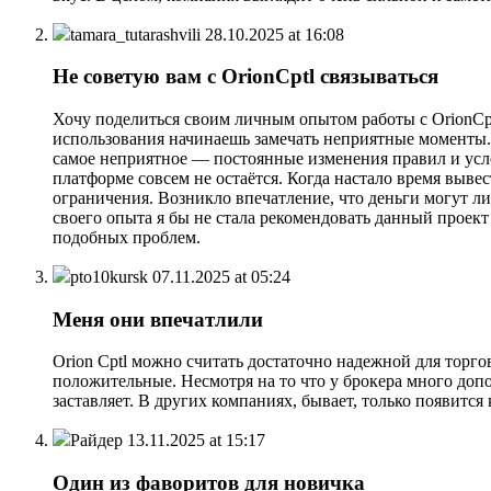
tamara_tutarashvili
28.10.2025 at 16:08
Не советую вам с OrionCptl связываться
Хочу поделиться своим личным опытом работы с OrionCpt
использования начинаешь замечать неприятные моменты. 
самое неприятное — постоянные изменения правил и услов
платформе совсем не остаётся. Когда настало время выве
ограничения. Возникло впечатление, что деньги могут ли
своего опыта я бы не стала рекомендовать данный проект
подобных проблем.
pto10kursk
07.11.2025 at 05:24
Меня они впечатлили
Orion Cptl можно считать достаточно надежной для торгов
положительные. Несмотря на то что у брокера много доп
заставляет. В других компаниях, бывает, только появится
Райдер
13.11.2025 at 15:17
Один из фаворитов для новичка