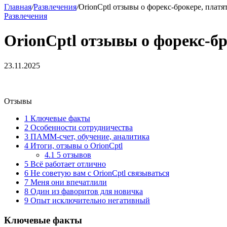
Главная
/
Развлечения
/
OrionCptl отзывы о форекс-брокере, платя
Развлечения
OrionCptl отзывы о форекс-бр
23.11.2025
Отзывы
1
Ключевые факты
2
Особенности сотрудничества
3
ПАММ-счет, обучение, аналитика
4
Итоги, отзывы о OrionCptl
4.1
5 отзывов
5
Всё работает отлично
6
Не советую вам с OrionCptl связываться
7
Меня они впечатлили
8
Один из фаворитов для новичка
9
Опыт исключительно негативный
Ключевые факты