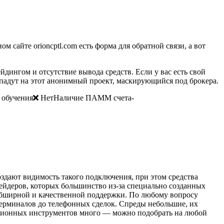
м сайте orioncptl.com есть форма для обратной связи, а вот
дингом и отсутствие вывода средств. Если у вас есть свой
падут на этот анонимный проект, маскирующийся под брокера.
обучения
НетНаличие ПАММ счета-
здают видимость такого подключения, при этом средства
ейдеров, которых большинство из-за специально созданных
 обширной и качественной поддержки. По любому вопросу
терминалов до телефонных сделок. Спреды небольшие, их
тиционных инструментов много — можно подобрать на любой