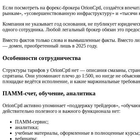
Если посмотреть на форекс-брокера OrionCptl, создаётся впе
рынкам», «усовершенствованную инфраструктуру» и «тысячи кл
Компания не указывает год основания, не публикует юридичес
одного сотрудника. Любой легальный брокер обязан это предос
Вместо фактов только слова и вымышленные факты. Вместо лиц
— домен, приобретенный лишь в 2025 году.
Особенности сотрудничества
Структуры тарифов у OrionCptl нет — описания смазаны, стра
спрятаны. Они упоминают плечо до 1:500, но нигде не объясняю
площадке ведётся исполнение, и какие маржинальные требован
ПАММ-счет, обучение, аналитика
OrionCptl активно упоминает «поддержку трейдеров», «обучаю
действительно полезного и важного функционала нет:
ПАММ-сервис;
аналитика;
учебные материалы, оформленные в полноценные курсы;
вебинары;