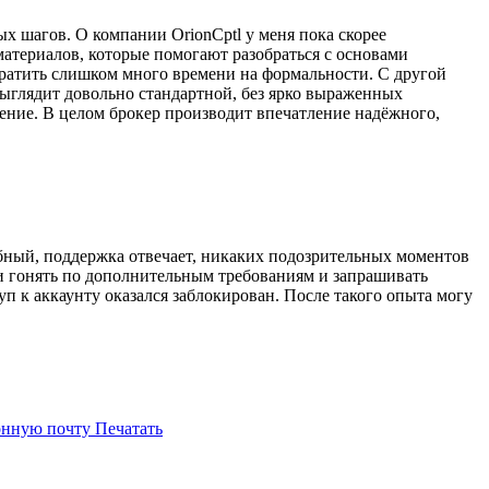
х шагов. О компании OrionCptl у меня пока скорее
атериалов, которые помогают разобраться с основами
тратить слишком много времени на формальности. С другой
выглядит довольно стандартной, без ярко выраженных
ение. В целом брокер производит впечатление надёжного,
бный, поддержка отвечает, никаких подозрительных моментов
ли гонять по дополнительным требованиям и запрашивать
уп к аккаунту оказался заблокирован. После такого опыта могу
онную почту
Печатать