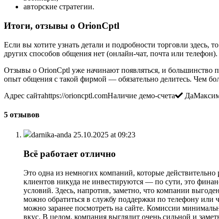
авторские стратегии.
Итоги, отзывы о OrionCptl
Если вы хотите узнать детали и подробности торговли здесь, то
других способов общения нет (онлайн-чат, почта или телефон).
Отзывы о OrionCptl уже начинают появляться, и большинство п
опыт общения с такой фирмой — обязательно делитесь. Чем бо
Адрес сайтаhttps://orioncptl.comНаличие демо-счета
ДаМаксима
5 отзывов
darnika-anda
25.10.2025 at 09:23
Всё работает отлично
Это одна из немногих компаний, которые действительно 
клиентов никуда не инвестируются — по сути, это финан
условий. Здесь, напротив, заметно, что компании выгод
можно обратиться в службу поддержки по телефону или ч
можно заранее посмотреть на сайте. Комиссии минималь
вкус. В целом, компания выглядит очень сильной и заме