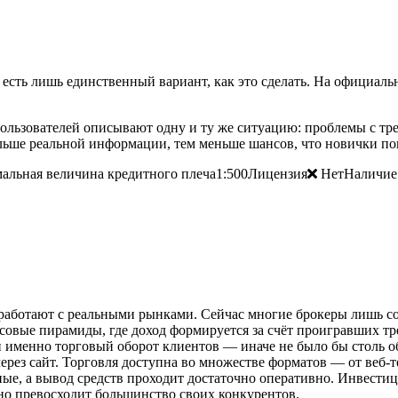
 есть лишь единственный вариант, как это сделать. На официально
ользователей описывают одну и ту же ситуацию: проблемы с трей
льше реальной информации, тем меньше шансов, что новички по
льная величина кредитного плеча1:500Лицензия
НетНаличие 
работают с реальными рынками. Сейчас многие брокеры лишь со
совые пирамиды, где доход формируется за счёт проигравших тр
ен именно торговый оборот клиентов — иначе не было бы столь
ерез сайт. Торговля доступна во множестве форматов — от веб-
ные, а вывод средств проходит достаточно оперативно. Инвес
тно превосходит большинство своих конкурентов.