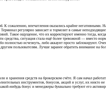
l. К сожалению, впечатления оказались крайне негативными. На
Терминал регулярно зависает и тормозит в самые неподходящие 
ий. Такое ощущение, что их корректируют именно тогда, когда э
сти средства, ситуация стала ещё более тревожной — вместо но
бо полностью исчезнуть, либо аккаунт просто заблокируют. Очен
 другим пользователям. Лучше заранее обратить внимание на бо
ли и хранения средств на брокерском счёте. Я сам начал работат
олнительных инструментов, бонусов, акций и услуг, их никто н
 какой-нибудь бонус и менеджеры буквально требуют его активиров