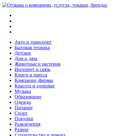
Меню
Поиск
Switch
skin
Войти
Авто и транспорт
Бытовая техника
Детское
Дом и дача
Животные и растения
Интернет и связь
Книги и пресса
Компании, фирмы
Красота и здоровье
Музыка
Образование
Одежда
Питание
Спорт
Покупки
Развлечения
Разное
Строительство и ремонт