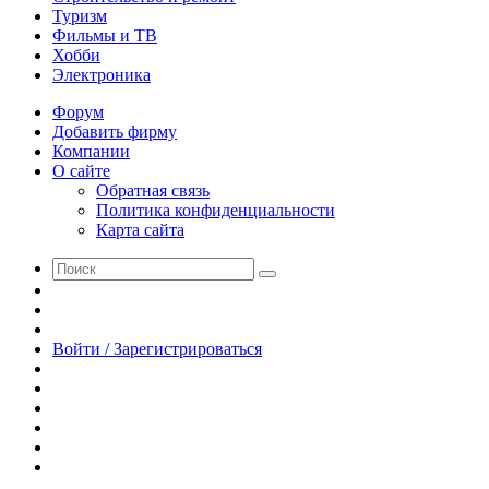
Туризм
Фильмы и ТВ
Хобби
Электроника
Форум
Добавить фирму
Компании
О сайте
Обратная связь
Политика конфиденциальности
Карта сайта
Поиск
Switch
skin
Sidebar
Случайная
статья
Войти / Зарегистрироваться
RSS
WhatsApp
Telegram
Одноклассники
vk.com
YouTube