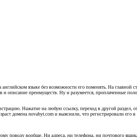
английском языке без возможности его поменять. На главной ст
в и описание преимуществ. Ну и разумеется, проплаченные пол
истрацию. Нажатие на любую ссылку, переход в другой раздел, о
раст домена novabyt.com и выяснили, что регистрировали его в н
тому поводу вообще. Ни адреса, ни телефона, ни почтового ящик