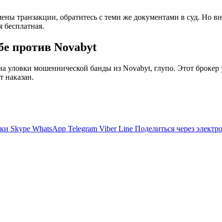
мены транзакции, обратитесь с теми же документами в суд. Но 
 бесплатная.
е против Novabyt
на уловки мошеннической банды из Novabyt, глупо. Этот брокер
т наказан.
ики
Skype
WhatsApp
Telegram
Viber
Line
Поделиться через электр