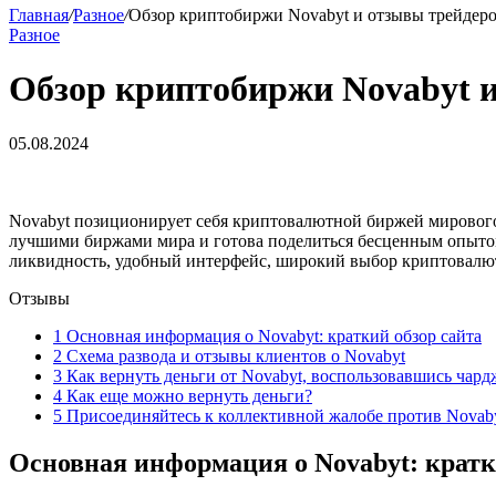
Главная
/
Разное
/
Обзор криптобиржи Novabyt и отзывы трейдеро
Разное
Обзор криптобиржи Novabyt и
05.08.2024
Novabyt позиционирует себя криптовалютной биржей мирового
лучшими биржами мира и готова поделиться бесценным опытом
ликвидность, удобный интерфейс, широкий выбор криптовалют,
Отзывы
1
Основная информация о Novabyt: краткий обзор сайта
2
Схема развода и отзывы клиентов о Novabyt
3
Как вернуть деньги от Novabyt, воспользовавшись чар
4
Как еще можно вернуть деньги?
5
Присоединяйтесь к коллективной жалобе против Novab
Основная информация о Novabyt: кратк