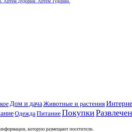
ub. Артем Дудорин. Артем Тудорин.
Интерне
Дом и дача
Животные и растения
кое
Покупки
Развлече
ание
Питание
Одежда
 информации, которую размещают посетители.