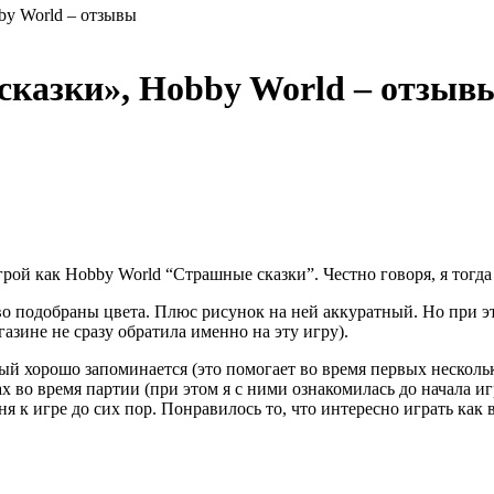
by World – отзывы
сказки», Hobby World – отзыв
грой как Hobby World “Страшные сказки”. Честно говоря, я тогд
во подобраны цвета. Плюс рисунок на ней аккуратный. Но при эт
зине не сразу обратила именно на эту игру).
 хорошо запоминается (это помогает во время первых нескольки
ах во время партии (при этом я с ними ознакомилась до начала и
я к игре до сих пор. Понравилось то, что интересно играть как 