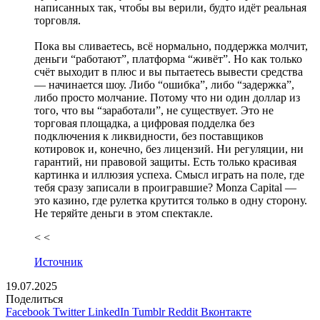
написанных так, чтобы вы верили, будто идёт реальная
торговля.
Пока вы сливаетесь, всё нормально, поддержка молчит,
деньги “работают”, платформа “живёт”. Но как только
счёт выходит в плюс и вы пытаетесь вывести средства
— начинается шоу. Либо “ошибка”, либо “задержка”,
либо просто молчание. Потому что ни один доллар из
того, что вы “заработали”, не существует. Это не
торговая площадка, а цифровая подделка без
подключения к ликвидности, без поставщиков
котировок и, конечно, без лицензий. Ни регуляции, ни
гарантий, ни правовой защиты. Есть только красивая
картинка и иллюзия успеха. Смысл играть на поле, где
тебя сразу записали в проигравшие? Monza Capital —
это казино, где рулетка крутится только в одну сторону.
Не теряйте деньги в этом спектакле.
< <
Источник
19.07.2025
Поделиться
Facebook
Twitter
LinkedIn
Tumblr
Reddit
Вконтакте