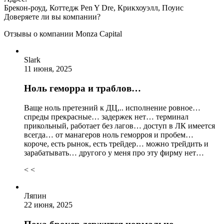
Брекон-роуд, Коттедж Pen Y Dre, Крикхоуэлл, Поуис
Доверяете ли вы компании?
Отзывы о компании Monza Capital
Slark
11 июня, 2025
Ноль геморра и траблов…
Ваще ноль претезний к ДЦ,.. исполнение ровное…
спреды прекрасные… задержек нет… терминал
прикольный, работает без лагов… доступ в ЛК имеется
всегда… от манагеров ноль геморроя и пробем…
короче, есть рынок, есть трейдер… можно трейдить и
зарабатывать… другого у меня про эту фирму нет…
< <
Ляпин
22 июня, 2025