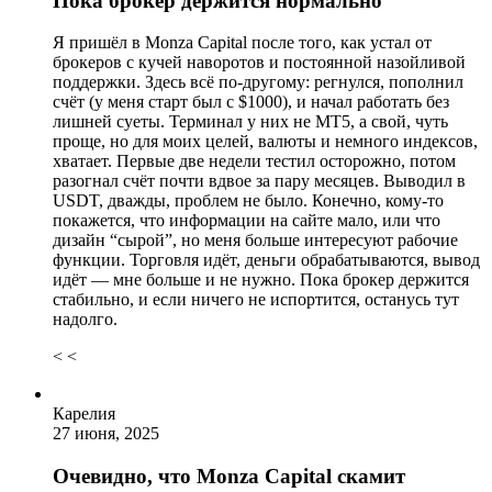
Пока брокер держится нормально
Я пришёл в Monza Capital после того, как устал от
брокеров с кучей наворотов и постоянной назойливой
поддержки. Здесь всё по-другому: регнулся, пополнил
счёт (у меня старт был с $1000), и начал работать без
лишней суеты. Терминал у них не MT5, а свой, чуть
проще, но для моих целей, валюты и немного индексов,
хватает. Первые две недели тестил осторожно, потом
разогнал счёт почти вдвое за пару месяцев. Выводил в
USDT, дважды, проблем не было. Конечно, кому-то
покажется, что информации на сайте мало, или что
дизайн “сырой”, но меня больше интересуют рабочие
функции. Торговля идёт, деньги обрабатываются, вывод
идёт — мне больше и не нужно. Пока брокер держится
стабильно, и если ничего не испортится, останусь тут
надолго.
< <
Карелия
27 июня, 2025
Очевидно, что Monza Capital скамит