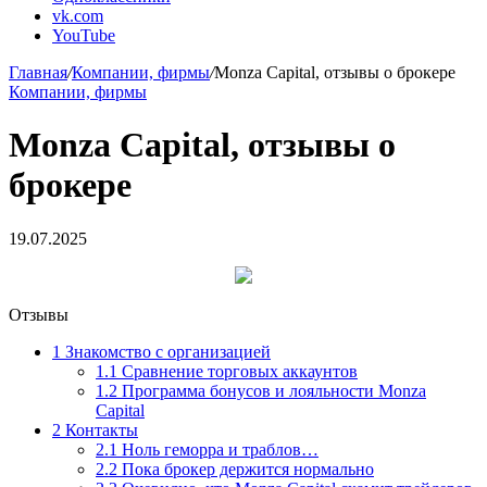
vk.com
YouTube
Главная
/
Компании, фирмы
/
Monza Capital, отзывы о брокере
Компании, фирмы
Monza Capital, отзывы о
брокере
19.07.2025
Отзывы
1
Знакомство с организацией
1.1
Сравнение торговых аккаунтов
1.2
Программа бонусов и лояльности Monza
Capital
2
Контакты
2.1
Ноль геморра и траблов…
2.2
Пока брокер держится нормально