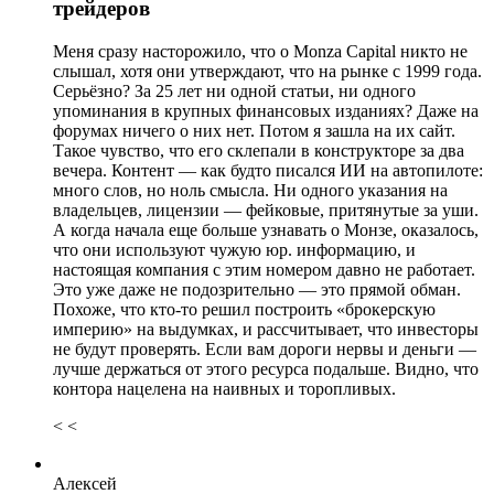
трейдеров
Меня сразу насторожило, что о Monza Capital никто не
слышал, хотя они утверждают, что на рынке с 1999 года.
Серьёзно? За 25 лет ни одной статьи, ни одного
упоминания в крупных финансовых изданиях? Даже на
форумах ничего о них нет. Потом я зашла на их сайт.
Такое чувство, что его склепали в конструкторе за два
вечера. Контент — как будто писался ИИ на автопилоте:
много слов, но ноль смысла. Ни одного указания на
владельцев, лицензии — фейковые, притянутые за уши.
А когда начала еще больше узнавать о Монзе, оказалось,
что они используют чужую юр. информацию, и
настоящая компания с этим номером давно не работает.
Это уже даже не подозрительно — это прямой обман.
Похоже, что кто-то решил построить «брокерскую
империю» на выдумках, и рассчитывает, что инвесторы
не будут проверять. Если вам дороги нервы и деньги —
лучше держаться от этого ресурса подальше. Видно, что
контора нацелена на наивных и торопливых.
< <
Алексей