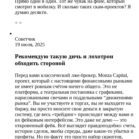
Прямо один в один. Тот же чувак на фоне, который
смотрит в мобилку. И сколько таких скам-проектов? Я
думаю десякти.
< <
Советчик
19 июля, 2025
Рекомендую такую дичь и лохотрон
обходить стороной
Перед вами классический лже-брокер, Monza Capital,
проект, который с настоящими финансовыми рынками
не имеет ровным счётом ничего общего. Это не
платформа, а театральная постановка с графиками,
нарисованными свечами и поддельными “движениями
рынка”. Вы не участвуете в торгах, вы не выходите на
биржу, вы просто вносите свои деньги в закрытую
систему, где весь «трейдинг» происходит между вами и
их фейковым интерфейсом. Это даже не демо — это
откровенный фейк. Всё выглядит правдоподобно: счета,
истории сделок, якобы спреды, даже какие-то убытки и
профиты. Но по факту это просто набор скриптов,