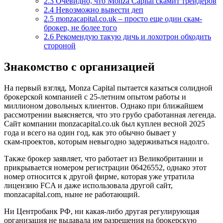
2.3
Очевидно, что Monza Capital скамит трейдеров
2.4
Невозможно вывести деп
2.5
monzacapital.co.uk – просто еще один скам-
брокер, не более того
2.6
Рекомендую такую дичь и лохотрон обходить
стороной
Знакомство с организацией
На первый взгляд, Monza Capital пытается казаться солидной
брокерской компанией с 25-летним опытом работы и
миллионом довольных клиентов. Однако при ближайшем
рассмотрении выясняется, что это грубо сработанная легенда.
Сайт компании monzacapital.co.uk был куплен весной 2025
года и всего на один год, как это обычно бывает у
скам‑проектов, которым невыгодно задерживаться надолго.
Также брокер заявляет, что работает из Великобритании и
прикрывается номером регистрации 06426552, однако этот
номер относится к другой фирме, которая уже утратила
лицензию FCA и даже использовала другой сайт,
monzacapital.com, ныне не работающий.
Ни Центробанк РФ, ни какая-либо другая регулирующая
организация не выдавала им разрешения на брокерскую