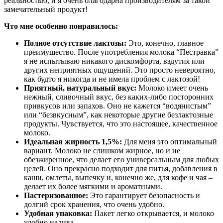
реальностью, и я очень благодарна производителям за такой
замечательный продукт!
Что мне особенно понравилось:
Полное отсутствие лактозы:
Это, конечно, главное
преимущество. После употребления молока “Пестравка”
я не испытываю никакого дискомфорта, вздутия или
других неприятных ощущений. Это просто невероятно,
как будто я никогда и не имела проблем с лактозой!
Приятный, натуральный вкус:
Молоко имеет очень
нежный, сливочный вкус, без каких-либо посторонних
привкусов или запахов. Оно не кажется “водянистым”
или “безвкусным”, как некоторые другие безлактозные
продукты. Чувствуется, что это настоящее, качественное
молоко.
Идеальная жирность 1,5%:
Для меня это оптимальный
вариант. Молоко не слишком жирное, но и не
обезжиренное, что делает его универсальным для любых
целей. Оно прекрасно подходит для питья, добавления в
каши, омлеты, выпечку и, конечно же, для кофе и чая –
делает их более мягкими и ароматными.
Пастеризованное:
Это гарантирует безопасность и
долгий срок хранения, что очень удобно.
Удобная упаковка:
Пакет легко открывается, и молоко
удобно налива