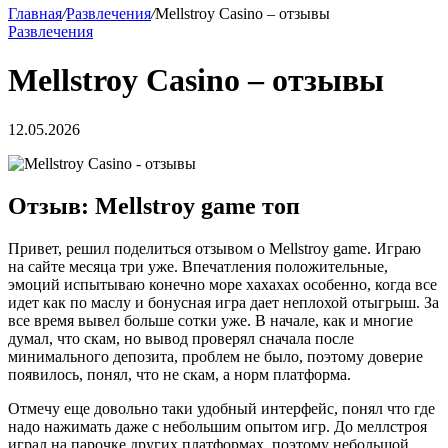
Главная
/
Развлечения
/
Mellstroy Casino – отзывы
Развлечения
Mellstroy Casino – отзывы
12.05.2026
Отзыв: Mellstroy game топ
Привет, решил поделиться отзывом о Mellstroy game. Играю
на сайте месяца три уже. Впечатления положительные,
эмоций испытываю конечно море хахахах особенно, когда все
идет как по маслу и бонусная игра дает неплохой отыгрыш. За
все время вывел больше сотки уже. В начале, как и многие
думал, что скам, но вывод проверял сначала после
минимального депозита, проблем не было, поэтому доверие
появилось, понял, что не скам, а норм платформа.
Отмечу еще довольно таки удобный интерфейс, понял что где
надо нажимать даже с небольшим опытом игр. До меллстроя
играл на парочке других платформах, поэтому небольшой