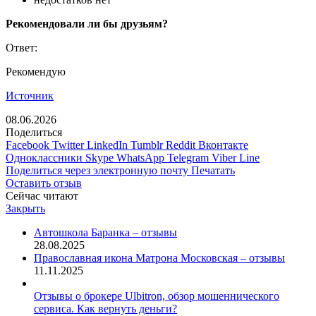
Рекомендовали ли бы друзьям?
Ответ:
Рекомендую
Источник
08.06.2026
Поделиться
Facebook
Twitter
LinkedIn
Tumblr
Reddit
Вконтакте
Одноклассники
Skype
WhatsApp
Telegram
Viber
Line
Поделиться через электронную почту
Печатать
Оставить отзыв
Сейчас читают
Закрыть
Автошкола Баранка – отзывы
28.08.2025
Православная икона Матрона Московская – отзывы
11.11.2025
Отзывы о брокере Ulbitron, обзор мошеннического
сервиса. Как вернуть деньги?