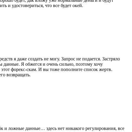
хорошо будет, дак вложу уже нормальные деньги и будут
ть и удостовериться, что все будет окей.
дств я даже создать не могу. Запрос не подается. Застряло
ы данные. Я обжегся и очень сильно, поэтому хочу
в этот форекс-скам. И вы тоже пополните список жертв.
его возвращать.
ейк и ложные данные… здесь нет никакого регулирования, все