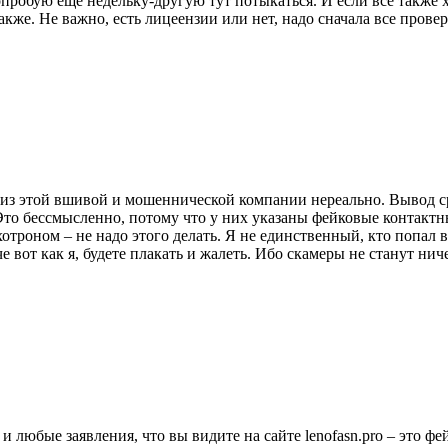
пробую еще недельку-другую тут потыкаться. И если все также 
кже. Не важно, есть лицеензии или нет, надо сначала все провери
 из этой вшивой и мошеннической компании нереально. Вывод сре
. Это бессмысленно, потому что у них указаны фейковые контактн
отроном – не надо этого делать. Я не единственный, кто попал 
е вот как я, будете плакать и жалеть. Ибо скамеры не станут нич
любые заявления, что вы видите на сайте lenofasn.pro – это ф