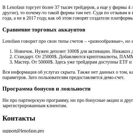
В Lenofasn торгует более 37 тысяч трейдеров, а еще у фирмы 
другие), то почему-то такой фирмы там нет. Судя по отзывам в
года, а не в 2017 году, как об этом говорят создатели платформ
Сравнение торговых аккаунтов
Lenofasn говорит про свои типы счетов – «разнообразные», но
Новичок. Нужен депозит 1000$ для активации. Никаких д
Стандарт. От 25000$. Добавляются криптовалюты, ПАММ-
Мастер. От 50000$. Здесь уже трейдерам доступны ETF и
Вся информация об услугах скрыта. Также нет данных о том, ка
параметров. Зато пользователям предоставляется демо-счет.
Программа бонусов и лояльности
Ни про партнерскую программу, ни про бонусные акции и други
зарегистрированным клиентам.
Контакты
support@lenofasn.pro