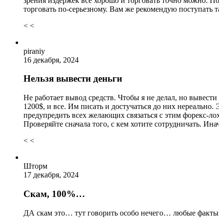
зрения издержек все хорошо и торговать точно можно. По
торговать по-серьезному. Вам же рекомендую поступать та
< <
piraniy
16 декабря, 2024
Нельзя вывести деньги
Не работает вывод средств. Чтобы я не делал, но вывести
1200$, и все. Им писать и достучаться до них нереально
предупредить всех желающих связаться с этим форекс-лох
Проверяйте сначала того, с кем хотите сотрудничать. Инач
< <
Шторм
17 декабря, 2024
Скам, 100%…
ДА скам это… тут говорить особо нечего… любые факты и 