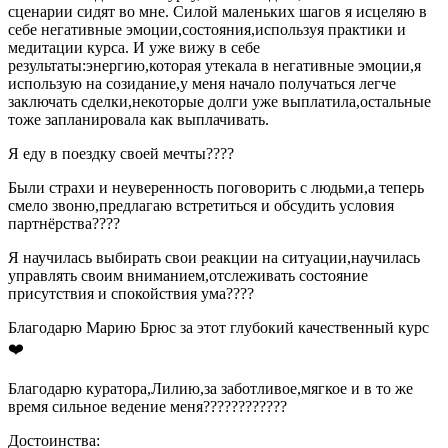
сценарии сидят во мне. Силой маленьких шагов я исцеляю в
себе негативные эмоции,состояния,используя практики и
медитации курса. И уже вижу в себе
результаты:энергию,которая утекала в негативные эмоции,я
использую на созидание,у меня начало получаться легче
заключать сделки,некоторые долги уже выплатила,остальные
тоже запланировала как выплачивать.
Я еду в поездку своей мечты????
Были страхи и неуверенность поговорить с людьми,а теперь
смело звоню,предлагаю встретиться и обсудить условия
партнёрства????
Я научилась выбирать свои реакции на ситуации,научилась
управлять своим вниманием,отслеживать состояние
присутствия и спокойствия ума????
Благодарю Марию Брюс за этот глубокий качественный курс
❤️
Благодарю куратора,Лилию,за заботливое,мягкое и в то же
время сильное ведение меня????????????
Достоинства: