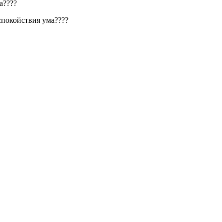
а????
спокойствия ума????