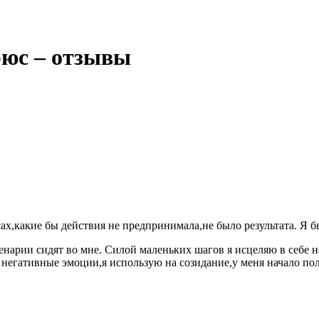
юс – отзывы
сах,какие бы действия не предпринимала,не было результата. Я б
ценарии сидят во мне. Силой маленьких шагов я исцеляю в себе
в негативные эмоции,я использую на созидание,у меня начало по