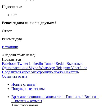
Недостатки:
нет
Рекомендовали ли бы друзьям?
Ответ:
Рекомендую
Источник
4 недели тому назад
Поделиться
Facebook
Twitter
LinkedIn
Tumblr
Reddit
Вконтакте
Одноклассники
Skype
WhatsApp
Telegram
Viber
Line
Поделиться через электронную почту
Печатать
Оставить отзыв
Новые отзывы
Популярные отзывы
Врач анестезиолог-реаниматолог Головатый Вячеслав
Юрьевич – отзывы
1 час тому назад