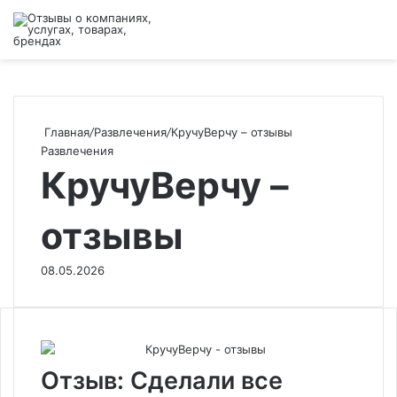
Войти
Switch
Поиск
М
skin
Главная
/
Развлечения
/
КручуВерчу – отзывы
Развлечения
КручуВерчу –
отзывы
08.05.2026
Отзыв: Сделали все