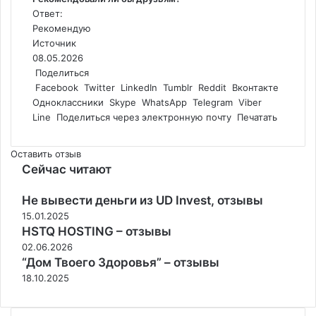
Ответ:
Рекомендую
Источник
08.05.2026
Поделиться
Facebook
Twitter
LinkedIn
Tumblr
Reddit
Вконтакте
Одноклассники
Skype
WhatsApp
Telegram
Viber
Line
Поделиться через электронную почту
Печатать
Оставить отзыв
Сейчас читают
З
Не вывести деньги из UD Invest, отзывы
а
к
15.01.2025
р
HSTQ HOSTING – отзывы
ы
02.06.2026
т
“Дом Твоего Здоровья” – отзывы
ь
18.10.2025