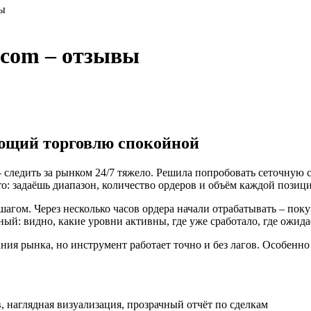
вы
.com – отзывы
ающий торговлю спокойной
ледить за рынком 24/7 тяжело. Решила попробовать сеточную страт
о: задаёшь диапазон, количество ордеров и объём каждой позиции
агом. Через несколько часов ордера начали отрабатывать – пок
ый: видно, какие уровни активны, где уже сработало, где ожидае
ания рынка, но инструмент работает точно и без лагов. Особенн
, наглядная визуализация, прозрачный отчёт по сделкам