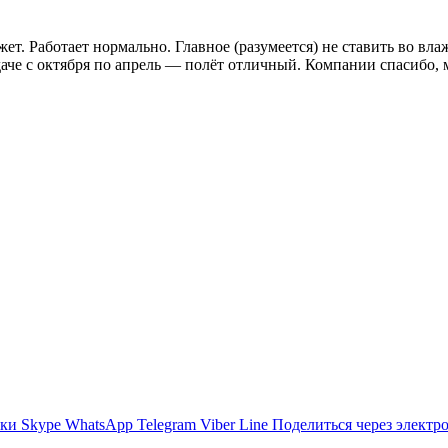
жет. Работает нормально. Главное (разумеется) не ставить во вл
даче с октября по апрель — полёт отличный. Компании спасибо,
ики
Skype
WhatsApp
Telegram
Viber
Line
Поделиться через электр