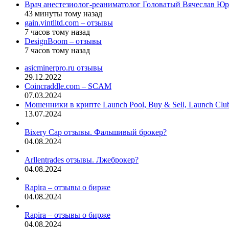
Врач анестезиолог-реаниматолог Головатый Вячеслав Юр
43 минуты тому назад
gain.vintlltd.com – отзывы
7 часов тому назад
DesignBoom – отзывы
7 часов тому назад
asicminerpro.ru отзывы
29.12.2022
Coincraddle.com – SCAM
07.03.2024
Мошенники в крипте Launch Pool, Buy & Sell, Launch Cl
13.07.2024
Bixery Cap отзывы. Фальшивый брокер?
04.08.2024
Arllentrades отзывы. Лжеброкер?
04.08.2024
Rapira – отзывы о бирже
04.08.2024
Rapira – отзывы о бирже
04.08.2024