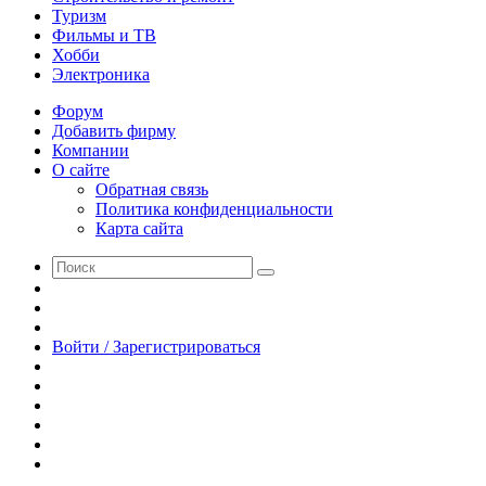
Туризм
Фильмы и ТВ
Хобби
Электроника
Форум
Добавить фирму
Компании
О сайте
Обратная связь
Политика конфиденциальности
Карта сайта
Поиск
Switch
skin
Sidebar
Случайная
статья
Войти / Зарегистрироваться
RSS
WhatsApp
Telegram
Одноклассники
vk.com
YouTube