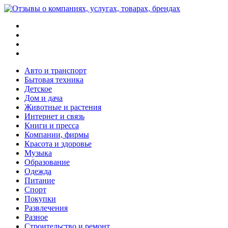
Меню
Поиск
Switch
skin
Войти
Авто и транспорт
Бытовая техника
Детское
Дом и дача
Животные и растения
Интернет и связь
Книги и пресса
Компании, фирмы
Красота и здоровье
Музыка
Образование
Одежда
Питание
Спорт
Покупки
Развлечения
Разное
Строительство и ремонт