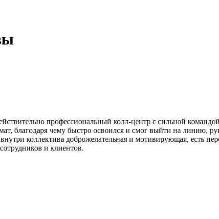
вы
о действительно профессиональный колл-центр с сильной команд
рмат, благодаря чему быстро освоился и смог выйти на линию, рук
ра внутри коллектива доброжелательная и мотивирующая, есть пе
сотрудников и клиентов.