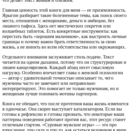
что делает текст живым и близким.
Главная ценность этой книги для меня — ее приземленность.
Ярыгин разбирает такие болезненные темы, как поиск своего
места, отношения с женщинами, деньги и амбиции, без
лишнего пафоса. Здесь нет мистических секретов или
волшебных таблеток. Есть конкретные инструменты: как
перестать быть «хорошим мальчиком», как выстроить личные
границы и почему важно брать ответственность за свою
жизнь, а не винить во всем обстоятельства или окружающих.
Отдельного внимания заслуживает стиль подачи. Текст
читается на одном дыхании, потому что он структурирован и
лишен канцеляризмов. Каждый абзац несет смысловую
нагрузку. Особенно впечатляет глава о женской психологии
— автор с удивительной точностью описывает то, чего
мужчины часто не замечают или неправильно
интерпретируют. Это помогает не только мужчинам, но и
женщинам лучше понимать мотивы партнеров.
Книга не обещает, что после прочтения ваша жизнь изменится
в одночасье. Она скорее выступает катализатором. Если вы
готовы к рефлексии и готовы признать, что некоторые ваши
паттерны поведения работают против вас, этот ресурс станет
отличным стартом. «Суровые мужские игры» — это про
взросление, про силу и про то, как остаться человеком в мире,