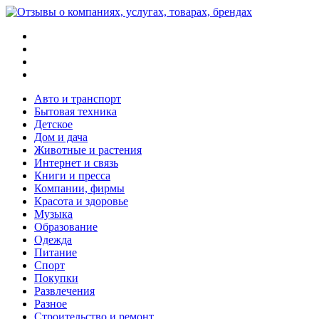
Меню
Поиск
Switch
skin
Войти
Авто и транспорт
Бытовая техника
Детское
Дом и дача
Животные и растения
Интернет и связь
Книги и пресса
Компании, фирмы
Красота и здоровье
Музыка
Образование
Одежда
Питание
Спорт
Покупки
Развлечения
Разное
Строительство и ремонт