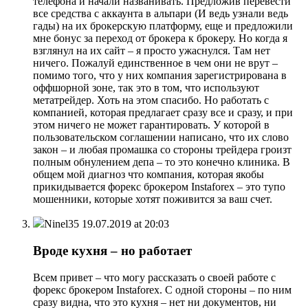
телефона и начали названивать. Предложив перевести
все средства с аккаунта в альпари (И ведь узнали ведь
гады) на их брокерскую платформу, еще и предложили
мне бонус за переход от брокера к брокеру. Но когда я
взглянул на их сайт – я просто ужаснулся. Там нет
ничего. Пожалуй единственное в чем они не врут –
помимо того, что у них компания зарегистрирована в
оффшорной зоне, так это в том, что используют
метатрейдер. Хоть на этом спасибо. Но работать с
компанией, которая предлагает сразу все и сразу, и при
этом ничего не может гарантировать. У которой в
пользовательском соглашении написано, что их слово
закон – и любая промашка со стороны трейдера гроизт
полным обнулением депа – то это конечно клиника. В
общем мой диагноз что компания, которая якобы
прикидывается форекс брокером Instaforex – это тупо
мошенники, которые хотят поживится за ваш счет.
Ninel35
19.07.2019 at 20:03
Вроде кухня – но работает
Всем привет – что могу рассказать о своей работе с
форекс брокером Instaforex. С одной стороны – по ним
сразу видна, что это кухня – нет ни документов, ни