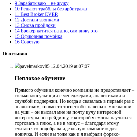
9
Зарабатываю – не жужу
10
Решают трабблы без арбитража
11
Best Broker EVER
12
Достали звонками
13
Снова пройдохи
14
Брокер катится на дно, сам вижу это
15
Офшорная помойка
16
Советую
16 отзывов
pavelmarkov85
12.04.2019 at 07:07
Неплохое обучение
Прямого обучения конечно компания не предоставляет –
только консультации с менеджерами, аналитиками и
службой поддержки. Но когда я связалась в первый раз с
аналитиком, то вместо того чтобы навешать мне лапши
на уши – он выслал мне на почту кучу интересной
литературы по трейдингу, с которой я смогла научиться
торговать в плюс, а не в минус – благодаря этому
считаю что подобрала идеальную компанию для
новичка. И если вы тоже как и я выбрали форекс-