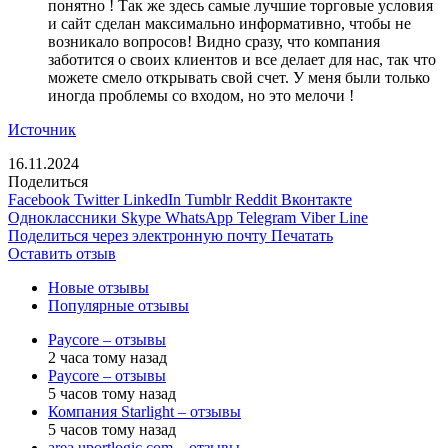
понятно ! Так же здесь самые лучшие торговые условия
и сайт сделан максимально информативно, чтобы не
возникало вопросов! Видно сразу, что компания
заботится о своих клиентов и все делает для нас, так что
можете смело открывать свой счет. У меня были только
иногда проблемы со входом, но это мелочи !
Источник
16.11.2024
Поделиться
Facebook
Twitter
LinkedIn
Tumblr
Reddit
Вконтакте
Одноклассники
Skype
WhatsApp
Telegram
Viber
Line
Поделиться через электронную почту
Печатать
Оставить отзыв
Новые отзывы
Популярные отзывы
Paycore – отзывы
2 часа тому назад
Paycore – отзывы
5 часов тому назад
Компания Starlight – отзывы
5 часов тому назад
area.uportlogic.com – отзывы