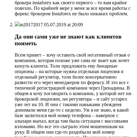
брокера instaforex как своего первого – то вам крайне
повезло. По крайней мере у меня за все время работы с
форекс брокером Instaforex не было никаких проблем.
m20172017
05.07.2019 at 20:09
Да они сами уже не знают как клиентов
поиметь
Всем привет – хочу оставить свой негативный отзыв о
компании, которая похоже уже сама не знает как хочет
кинуть клиента. Толи предложить ему бинарные
опционы – на которые нужна отдельная лицензия и
отдельный регулятор, толи более консервативно
развести его через менеджеров по форексу. И это все с
типичной регистрацией компании через Гренадины. В
общем я хочу поговорить о компании, у которой нет ни
брокерской лицензии, ни регулятора – и сайт устарел
уже лет на 10. И они с такими навыками убежденя
донимали меня где-то с неделю. Уж я не знаю, в какой
базе засветился мой номер телефона – наверное с
альпари выпал, когда там была ситуация с массовыми
взломами. Но все это сыграло этим мошенникам на
руку. В общем они где-то раздобыли мой номер