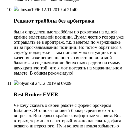
dimsan1996
12.11.2019 at 21:40
Решают трабблы без арбитража
были определенные траббблы по реквотам на одной
крайне волатильной позиции. Думал честно говоря уже
отправлять её в арбитраж, т.к. вылетел по маржиналке
из-за проскальзывания позиции. Но потом обратился в
службу поддержки – там поняли мою ситуацию, и в
качестве извинения полностью восстановили мой
баланс – и еще начислили бонусных средств на сумму
двухкратную той, что я мог потерять на маржинальном
вылете. В общем рекомендую!
tolyankil
24.12.2019 at 09:09
Best Broker EVER
Че хочу сказать о своей работе с форекс брокером
Instaforex. Это пока топовый брокер среди всех что я
встречал. Во-первых крайне комфортные условия. Во-
вторых, терминал на который можно навешать дофига
всякого интересного. Ну и конечно нельзя забывать о