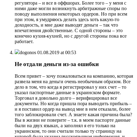
регулятора – и все в оффшорах. Более того – у меня с
ними даже могли возникнуть арбитражные споры по
поводу выполнения некоторых ордеров. Но при всем
при этом, я умудряюсь делать здесь хоть какую-то
доходность, и мне даже выводят деньги – так что
впечатления двойственные. С одной стороны – это
конечно кухня-кухней, но с другой стороны пока все
работает.
dogonos
01.08.2019 at 00:53
Не отдали деньги из-за ошибки
Всем привет – хочу пожаловаться на компанию, которая
развела меня на деньги очень необычным образом. Все
дело в том, что когда я регистрировал у них счет – то
указал паспортные данные в украинском формате.
Торговал я довольно долго – верифицировал все
документы. Но когда пришла пора выводить прибыль –
и я поставил ордер на вывод мне в нем отказали, более
того заблокировали счет. А знаете какая причина была?
Вы в жизни не поверите – т.к. в моем паспорте данные
были на двух языках, а заполнял я его только на
украинском, то они считали только ту страницу на
которой была указана русскоязычная информация, и