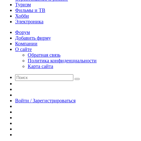
Туризм
Фильмы и ТВ
Хобби
Электроника
Форум
Добавить фирму
Компании
О сайте
Обратная связь
Политика конфиденциальности
Карта сайта
Поиск
Switch
skin
Sidebar
Случайная
статья
Войти / Зарегистрироваться
RSS
WhatsApp
Telegram
Одноклассники
vk.com
YouTube