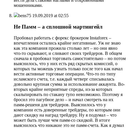
вести дела стакими наглыми и откровенными
мошенниками.
bens75
19.09.2019 at 02:55
Не Памм – а сплошной мартингейл
Пробовал работать с форекс брокером Instaforex –
впечатления остались крайне негативные. Уж не знаю
как эта компания прожила столько лет – но они явно
что-то скрывают, и сливают своих трейдеров. В общем
сначала я пробовал торговать самостоятельно – но потом
выяснилось, что у них есть ряд скрытых комиссий, о
которых ты можешь узнать только после того как начал
вести активные торговые операции. Что-то по типу
исламского счета, т.е. каждый четверг списывалась
довольно крупная сумма за использование аккаунта. Во-
вторых крайне неприятные спреды, из-за которых
скальпировать по стакану тупо невозможно. Поэтому я
бросил это пагубное дело – и начал смотреть на их
памм-решеня для трейдеров. Выяснилось что у
компании есть доверенные трейдеры, по которым они
дают скидку на наград трейдеру. Ну я подумал – что
может быть лучше чем памм-со скидкой. В итоге
выяснилось что никакие это не памм-счета. Как я думал