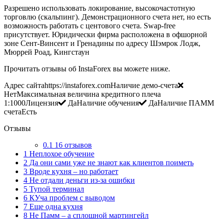
Разрешено использовать локирование, высокочастотную
торговлю (скальпинг). Демонстрационного счета нет, но есть
возможность работать с центового счета. Swap-free
присутствует. Юридически фирма расположена в офшорной
зоне Сент-Винсент и Гренадины по адресу Шэмрок Лодж,
Мюррей Роад, Кингстаун
Прочитать отзывы об InstaForex вы можете ниже.
Адрес сайтаhttps://instaforex.comНаличие демо-счета
НетМаксимальная величина кредитного плеча
1:1000Лицензия
ДаНаличие обучения
ДаНаличие ПАММ
счетаЕсть
Отзывы
0.1
16 отзывов
1
Неплохое обучение
2
Да они сами уже не знают как клиентов поиметь
3
Вроде кухня – но работает
4
Не отдали деньги из-за ошибки
5
Тупой терминал
6
КУча проблем с выводом
7
Еще одна кухня
8
Не Памм – а сплошной мартингейл