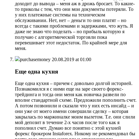
доходит до вывода – меня аж в дрожь бросает. То какие-
то приколы с тем, что они мои документы потеряли. То
у них платежные системы на техническом
обслуживании. Нет, нет – деньги то они платят – но
всегда с такими проблемами и задержками, что жуть. Я
даже не знаю что поделать – но прибыль которую я
получаю с алгоритмической торговли пока
перевешивает этот недостаток. По крайней мере для
меня.
purchasemoney
20.08.2019 at 01:00
Еще одна кухня
Еще одна кухня – причем с довольно долгой историей.
Познакомился я с ними еще на заре своего форекс-
трейдинга и тогда они меня как новичка развели по
вполне стандартной схеме. Предложили пополнить счет.
А потом позвонили и сказали что у них есть инсайд – и
они уже от моего имени совершили сделку – которая
закрылась по маржиналке моим вылетом. Т.е. они слили
мой депозит в течение 2-х часов после того как я
пополнил счет. Думаю все понятно с этой кухней
форекс брокером Instaforex. Никому не рекомендовал бы