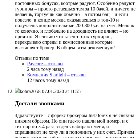
постоянных бонусах, коотрые радуют. Особенно радуют
турниры – просто регаешься там за 10 бачей, и ничего не
делаешь, торгуешь как обычно – а потом бац – и если
повезло, в конце месяца оказываешься в топ-10 и
получаешь дополнительные 200-300 у.е. на счет. Мелочь
то конечно, и глобально на доходность не влияет – но
приятно. Я считаю что за счет этих турниров,
перекрываю спреды и комиссионные которые
выставляет брокер. В общем всем рекомендую!
Отзывы по теме
Paycore – отзывы
2 часа тому назад
Компания Starlight – отзывы
12 часов тому назад
kobra2058
07.01.2020 at 11:55
Достали звонками
Здравствуйте – с форекс брокером Instaforex я не связана
никоим образом. Но они где-то нашли мой номер, и с
тех пор по 3-4 раза за день набирают меня, и
спрашивают не хочу ли я пополнить у них счет. Причем
делают это каждый раз с новых номеров – уже устала их