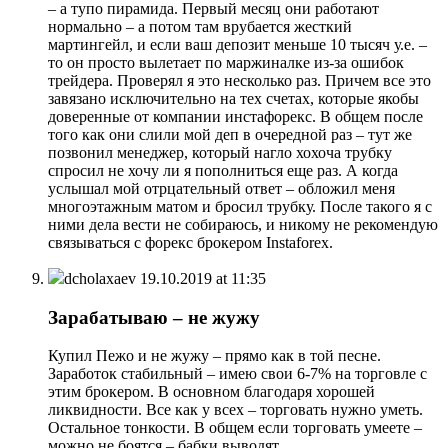
– а тупо пирамида. Первый месяц они работают
нормально – а потом там врубается жесткий
мартингейл, и если ваш депозит меньше 10 тысяч у.е. –
то он просто вылетает по маржиналке из-за ошибок
трейдера. Проверял я это несколько раз. Причем все это
завязано исключительно на тех счетах, которые якобы
доверенные от компании инстафорекс. В общем после
того как они слили мой деп в очередной раз – тут же
позвонил менеджер, который нагло хохоча трубку
спросил не хочу ли я пополниться еще раз. А когда
услышал мой отрцательный ответ – обложил меня
многоэтажным матом и бросил трубку. После такого я с
ними дела вести не собираюсь, и никому не рекомендую
связываться с форекс брокером Instaforex.
dcholaxaev
19.10.2019 at 11:35
Зарабатываю – не жужу
Купил Пежо и не жужу – прямо как в той песне.
Заработок стабильный – имею свои 6-7% на торговле с
этим брокером. В основном благодаря хорошей
ликвидности. Все как у всех – торговать нужно уметь.
Остальное тонкости. В общем если торговать умеете –
можно не боятся – бабки выводят.