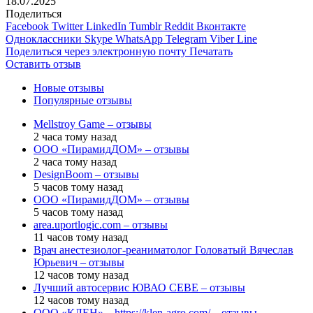
18.07.2025
Поделиться
Facebook
Twitter
LinkedIn
Tumblr
Reddit
Вконтакте
Одноклассники
Skype
WhatsApp
Telegram
Viber
Line
Поделиться через электронную почту
Печатать
Оставить отзыв
Новые отзывы
Популярные отзывы
Mellstroy Game – отзывы
2 часа тому назад
ООО «ПирамидДОМ» – отзывы
2 часа тому назад
DesignBoom – отзывы
5 часов тому назад
ООО «ПирамидДОМ» – отзывы
5 часов тому назад
area.uportlogic.com – отзывы
11 часов тому назад
Врач анестезиолог-реаниматолог Головатый Вячеслав
Юрьевич – отзывы
12 часов тому назад
Лучший автосервис ЮВАО CEBE – отзывы
12 часов тому назад
ООО «КЛЕН» – https://klen-agro.com/ – отзывы