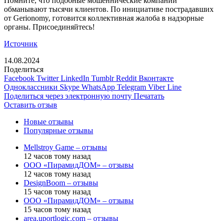
Помните, что подобные мошеннические компании
обманывают тысячи клиентов. По инициативе пострадавших
от Gerionomy, готовится коллективная жалоба в надзорные
органы. Присоединяйтесь!
Источник
14.08.2024
Поделиться
Facebook
Twitter
LinkedIn
Tumblr
Reddit
Вконтакте
Одноклассники
Skype
WhatsApp
Telegram
Viber
Line
Поделиться через электронную почту
Печатать
Оставить отзыв
Новые отзывы
Популярные отзывы
Mellstroy Game – отзывы
12 часов тому назад
ООО «ПирамидДОМ» – отзывы
12 часов тому назад
DesignBoom – отзывы
15 часов тому назад
ООО «ПирамидДОМ» – отзывы
15 часов тому назад
area.uportlogic.com – отзывы