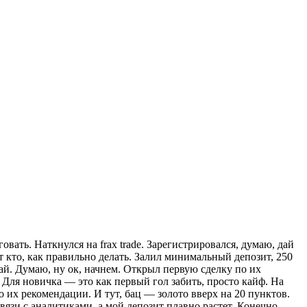
овать. Наткнулся на frax trade. Зарегистрировался, думаю, дай
т кто, как правильно делать. Залил минимальный депозит, 250
упай. Думаю, ну ок, начнем. Открыл первую сделку по их
. Для новичка — это как первый гол забить, просто кайф. На
о их рекомендации. И тут, бац — золото вверх на 20 пунктов.
связи с аналитиками, а мой депозит плавно растет. Конечно,