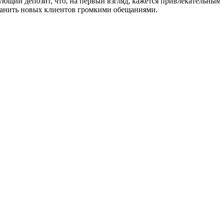
дующий депозит, что, на первый взгляд, кажется привлекательны
манить новых клиентов громкими обещаниями.