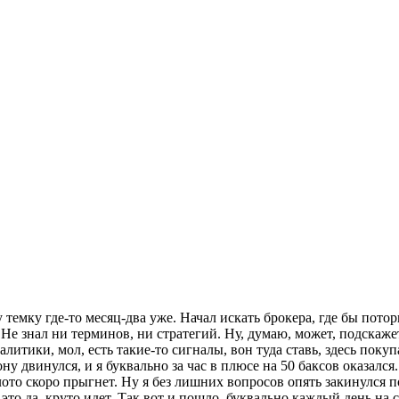
темку где-то месяц-два уже. Начал искать брокера, где бы поторг
 Не знал ни терминов, ни стратегий. Ну, думаю, может, подскаже
алитики, мол, есть такие-то сигналы, вон туда ставь, здесь пок
ну двинулся, и я буквально за час в плюсе на 50 баксов оказался
ото скоро прыгнет. Ну я без лишних вопросов опять закинулся п
это да, круто идет. Так вот и пошло, буквально каждый день на 