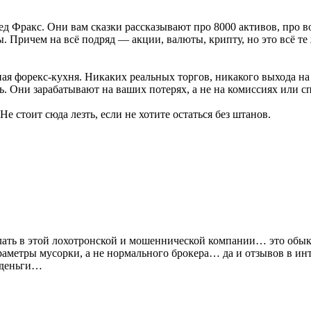
ед Фракс. Они вам сказки рассказывают про 8000 активов, про 
ы. Причем на всё подряд — акции, валюты, крипту, но это всё т
ичная форекс-кухня. Никаких реальных торгов, никакого выхода н
ь. Они зарабатывают на ваших потерях, а не на комиссиях или с
Не стоит сюда лезть, если не хотите остаться без штанов.
 делать в этой лохотронской и мошеннической компании… это обы
аметры мусорки, а не нормального брокера… да и отзывов в инт
 деньги…