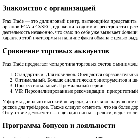
Знакомство с организацией
Frax Trade — это дилинговый центр, пытающийся представить 
органов FCA и CySEC, однако ни в одном из реестров этих регул
деятельность незаконно, что само по себе уже вызывает больш
характер этой платформы и наличие факта обмана с целью выда
Сравнение торговых аккаунтов
Frax Trade предлагает четыре типа торговых счетов с минимал
Стандартный. Для новичков. Обещаются образовательные
Оптимальный. Больше аналитических инструментов и ши
Профессиональный. Премиальный сервис.
VIP. Персонализированные рекомендации, приоритетный
У фирмы довольно высокий левередж, а это явное нарушение с
рисков для трейдеров. Также следует отметить, что на более д
Отсутствие демо-счета — еще один сигнал тревоги, ведь это л
Программа бонусов и лояльности