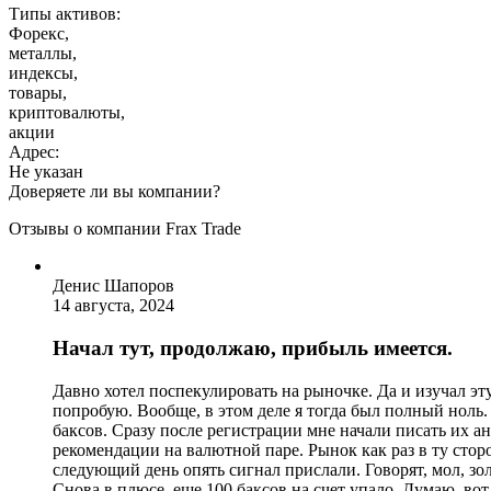
Типы активов:
Форекс,
металлы,
индексы,
товары,
криптовалюты,
акции
Адрес:
Не указан
Доверяете ли вы компании?
Отзывы о компании Frax Trade
Денис Шапоров
14 августа, 2024
Начал тут, продолжаю, прибыль имеется.
Давно хотел поспекулировать на рыночке. Да и изучал эту 
попробую. Вообще, в этом деле я тогда был полный ноль.
баксов. Сразу после регистрации мне начали писать их ан
рекомендации на валютной паре. Рынок как раз в ту сторо
следующий день опять сигнал прислали. Говорят, мол, зол
Снова в плюсе, еще 100 баксов на счет упало. Думаю, вот 