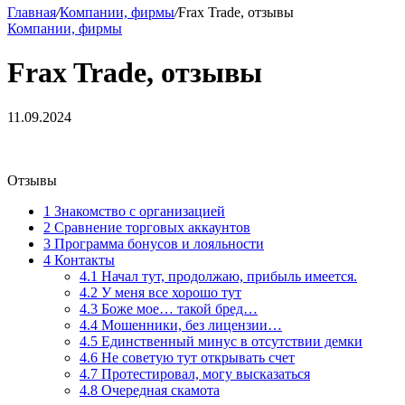
Главная
/
Компании, фирмы
/
Frax Trade, отзывы
Компании, фирмы
Frax Trade, отзывы
11.09.2024
Отзывы
1
Знакомство с организацией
2
Сравнение торговых аккаунтов
3
Программа бонусов и лояльности
4
Контакты
4.1
Начал тут, продолжаю, прибыль имеется.
4.2
У меня все хорошо тут
4.3
Боже мое… такой бред…
4.4
Мошенники, без лицензии…
4.5
Единственный минус в отсутствии демки
4.6
Не советую тут открывать счет
4.7
Протестировал, могу высказаться
4.8
Очередная скамота