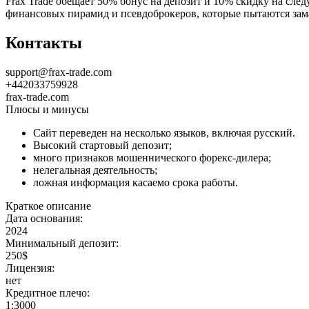
Frax Trade обещает 50% бонус на депозит и 10% скидку на сле
финансовых пирамид и псевдоброкеров, которые пытаются за
Контакты
support@frax-trade.com
+442033759928
frax-trade.com
Плюсы и минусы
Сайт переведен на несколько языков, включая русский.
Высокий стартовый депозит;
много признаков мошеннического форекс-дилера;
нелегальная деятельность;
ложная информация касаемо срока работы.
Краткое описание
Дата основания:
2024
Минимальный депозит:
250$
Лицензия:
нет
Кредитное плечо:
1:3000