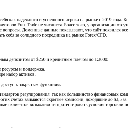
себя как надежного и успешного игрока на рынке с 2019 года. 
яторов Frax Trade не числится. Более того, у организации отсутс
ие вопросы. Доменные данные показывают, что сайт появился все
ть себя за солидного посредника на рынке Forex/CFD.
ьным депозитом от $250 и кредитным плечом до 1:3000:
 ресурсы и поддержка.
ре набор активов.
 доступ к закрытым функциям.
тандартов регулирования, так как большинство финансовых ком
орогих счетах взимаются скрытые комиссии, доходящие до $3,5 за
ишает клиентов возможности протестировать условия торговли пе