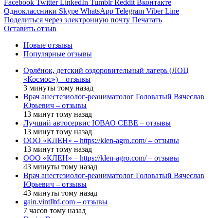
Facebook
Twitter
LinkedIn
Tumblr
Reddit
Вконтакте
Одноклассники
Skype
WhatsApp
Telegram
Viber
Line
Поделиться через электронную почту
Печатать
Оставить отзыв
Новые отзывы
Популярные отзывы
Орлёнок, детский оздоровительный лагерь (ЛОЦ
«Космос») – отзывы
3 минуты тому назад
Врач анестезиолог-реаниматолог Головатый Вячеслав
Юрьевич – отзывы
13 минут тому назад
Лучший автосервис ЮВАО CEBE – отзывы
13 минут тому назад
ООО «КЛЕН» – https://klen-agro.com/ – отзывы
13 минут тому назад
ООО «КЛЕН» – https://klen-agro.com/ – отзывы
43 минуты тому назад
Врач анестезиолог-реаниматолог Головатый Вячеслав
Юрьевич – отзывы
43 минуты тому назад
gain.vintlltd.com – отзывы
7 часов тому назад