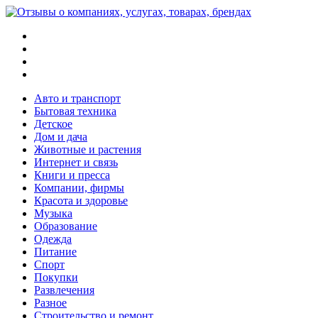
Меню
Поиск
Switch
skin
Войти
Авто и транспорт
Бытовая техника
Детское
Дом и дача
Животные и растения
Интернет и связь
Книги и пресса
Компании, фирмы
Красота и здоровье
Музыка
Образование
Одежда
Питание
Спорт
Покупки
Развлечения
Разное
Строительство и ремонт