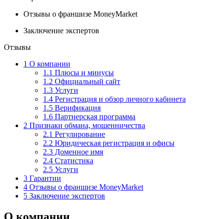
Отзывы о франшизе MoneyMarket
Заключение экспертов
Отзывы
1
О компании
1.1
Плюсы и минусы
1.2
Официальный сайт
1.3
Услуги
1.4
Регистрация и обзор личного кабинета
1.5
Верификация
1.6
Партнерская программа
2
Признаки обмана, мошенничества
2.1
Регулирование
2.2
Юридическая регистрация и офисы
2.3
Доменное имя
2.4
Статистика
2.5
Услуги
3
Гарантии
4
Отзывы о франшизе MoneyMarket
5
Заключение экспертов
О компании