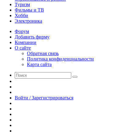
Туризм
Фильмы и ТВ
Хобби
Электроника
Форум
Добавить фирму
Компании
О сайте
Обратная связь
Политика конфиденциальности
Карта сайта
Поиск
Switch
skin
Sidebar
Случайная
статья
Войти / Зарегистрироваться
RSS
WhatsApp
Telegram
Одноклассники
vk.com
YouTube