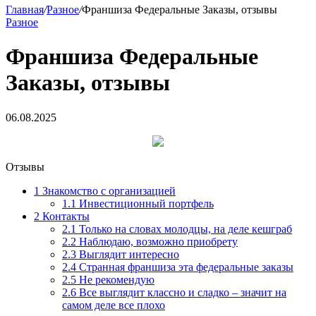
Главная
/
Разное
/
Франшиза Федеральные Заказы, отзывы
Разное
Франшиза Федеральные
Заказы, отзывы
06.08.2025
Отзывы
1
Знакомство с организацией
1.1
Инвестиционный портфель
2
Контакты
2.1
Только на словах молодцы, на деле кешграб
2.2
Наблюдаю, возможно приобрету
2.3
Выглядит интересно
2.4
Странная франшиза эта федеральные заказы
2.5
Не рекомендую
2.6
Все выглядит классно и сладко – значит на
самом деле все плохо