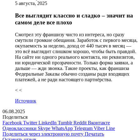
5 августа, 2025
Все выглядит классно и сладко – значит на
самом деле все плохо
Смотрел эту франшизу чисто из интереса, но сразу
смутили громкие обещания. Заработок с первого месяца,
окупаемость за неделю, доход от 440 тысяч в месяц —
это всё выглядит слишком хорошо, чтобы быть правдой.
На сайте ни одного реального контакта, ни реквизитов,
ни юридической прозрачности. Только форма заявки, а
дальше — жди звонка. Такие проекты, как франшиза
Федеральные Заказы обычно созданы ради входящих
платежей, а не ради настоящего партнёрства.
< <
Источник
06.08.2025
Поделиться
Facebook
Twitter
LinkedIn
Tumblr
Reddit
Вконтакте
Одноклассники
Skype
WhatsApp
Telegram
Viber
Line
Поделиться через электронную почту
Печатать
Оставить отзыв