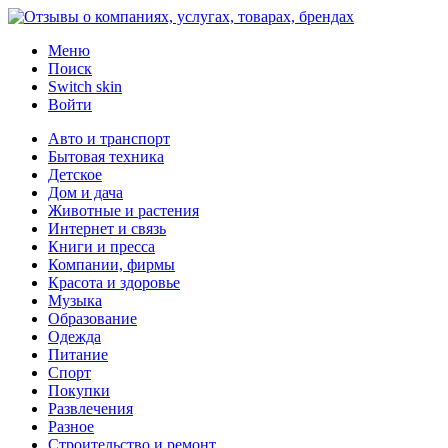
Меню
Поиск
Switch skin
Войти
Авто и транспорт
Бытовая техника
Детское
Дом и дача
Животные и растения
Интернет и связь
Книги и пресса
Компании, фирмы
Красота и здоровье
Музыка
Образование
Одежда
Питание
Спорт
Покупки
Развлечения
Разное
Строительство и ремонт