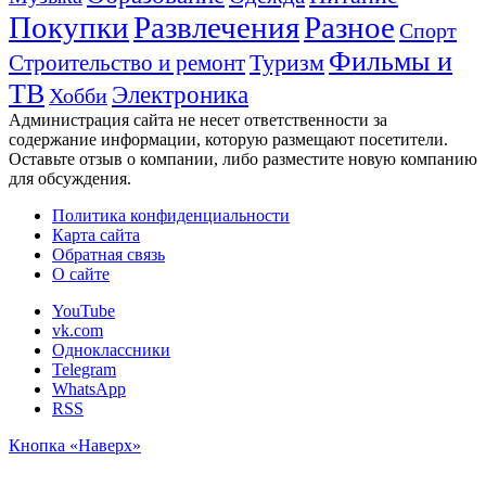
Покупки
Развлечения
Разное
Спорт
Фильмы и
Туризм
Строительство и ремонт
ТВ
Электроника
Хобби
Администрация сайта не несет ответственности за
содержание информации, которую размещают посетители.
Оставьте отзыв о компании, либо разместите новую компанию
для обсуждения.
Политика конфиденциальности
Карта сайта
Обратная связь
О сайте
YouTube
vk.com
Одноклассники
Telegram
WhatsApp
RSS
Кнопка «Наверх»