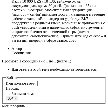
KZT / 10 000 UZS / 10 TJS, вейджер 5x на
аккумуляторах, время 30 дней. Для казино – 35x на
слотах и live-играх. Моментальная верификация
(паспорт + селфи) выявляет доступ к выводам в течение
рабочего часа. 1xBet – лидер по удобству: 24/7
поддержка на родимом языке, мобильные приложения с
push-уведомлениями о наилучших кэфах, инструменты
и приспособления ответственной игры (лимит
депозитов, самоисключение). Применяйте код сейчас – и
вы на шаг впереди в сфере ставок 2026!
Автор
Сообщения
Просмотр 1 сообщения - с 1 по 1 (всего 1)
Для ответа в этой теме необходимо авторизоваться.
Войти
Имя пользователя:
Пароль:
Запомнить меня
Войти
Мой профиль