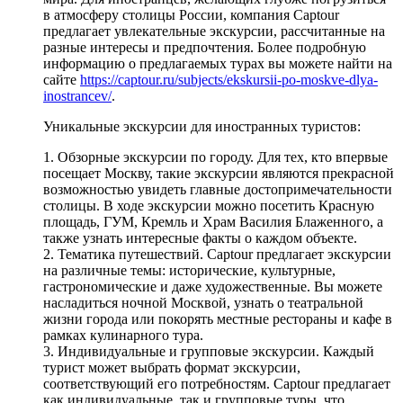
в атмосферу столицы России, компания Captour
предлагает увлекательные экскурсии, рассчитанные на
разные интересы и предпочтения. Более подробную
информацию о предлагаемых турах вы можете найти на
сайте
https://captour.ru/subjects/ekskursii-po-moskve-dlya-
inostrancev/
.
Уникальные экскурсии для иностранных туристов:
1. Обзорные экскурсии по городу. Для тех, кто впервые
посещает Москву, такие экскурсии являются прекрасной
возможностью увидеть главные достопримечательности
столицы. В ходе экскурсии можно посетить Красную
площадь, ГУМ, Кремль и Храм Василия Блаженного, а
также узнать интересные факты о каждом объекте.
2. Тематика путешествий. Captour предлагает экскурсии
на различные темы: исторические, культурные,
гастрономические и даже художественные. Вы можете
насладиться ночной Москвой, узнать о театральной
жизни города или покорять местные рестораны и кафе в
рамках кулинарного тура.
3. Индивидуальные и групповые экскурсии. Каждый
турист может выбрать формат экскурсии,
соответствующий его потребностям. Captour предлагает
как индивидуальные, так и групповые туры, что