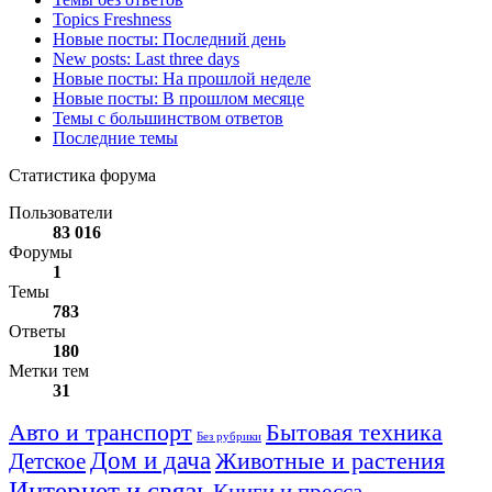
Topics Freshness
Новые посты: Последний день
New posts: Last three days
Новые посты: На прошлой неделе
Новые посты: В прошлом месяце
Темы с большинством ответов
Последние темы
Статистика форума
Пользователи
83 016
Форумы
1
Темы
783
Ответы
180
Метки тем
31
Авто и транспорт
Бытовая техника
Без рубрики
Дом и дача
Животные и растения
Детское
Интернет и связь
Книги и пресса