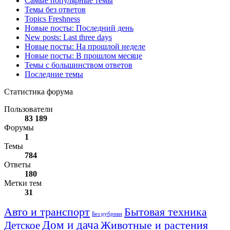
Самые популярные темы
Темы без ответов
Topics Freshness
Новые посты: Последний день
New posts: Last three days
Новые посты: На прошлой неделе
Новые посты: В прошлом месяце
Темы с большинством ответов
Последние темы
Статистика форума
Пользователи
83 189
Форумы
1
Темы
784
Ответы
180
Метки тем
31
Авто и транспорт
Бытовая техника
Без рубрики
Дом и дача
Животные и растения
Детское