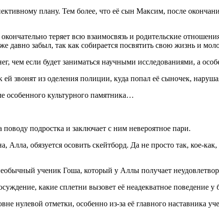
пективному плану. Тем более, что её сын Максим, после окончан
окончательно теряет всю взаимосвязь и родительские отношения. 
же давно забыл, так как собирается посвятить свою жизнь и м
нег, чем если будет заниматься научными исследованиями, а особ
к ей звонят из оделения полиции, куда попал её сыночек, наруш
зле особенного культурного памятника…
а поводу подростка и заключает с ним невероятное пари.
, Алла, обязуется осовить скейтборд. Да не просто так, кое-как
 необычный ученик Гоша, который у Аллы получает неудовлетво
суждение, какие сплетни вызовет её неадекватное поведение у б
ровне нулевой отметки, особенно из-за её главного наставника 