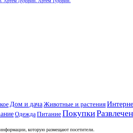
ub. Артем Дудорин. Артем Тудорин.
Интерне
Дом и дача
Животные и растения
кое
Покупки
Развлече
ание
Питание
Одежда
 информации, которую размещают посетители.