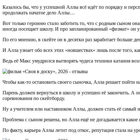
Казалось бы, что у успешной Аллы всё идёт по порядку и перс
продолжать начатое дело Аллы…
Вот только героиню стало заботить то, что с родным сыном она 
иногда посещает школу. И про запланированный «физмат» он у
По его мнению, в скейте он в десятки раз заработает больше де
И Алла узнает обо всех этих «новшествах» лишь после того, ка
Ведь её Макс умудрился вытворять чудеса техники катания во
Чтобы как-то остановить своего сыночка, Алла решает пойти н
Парень должен вернуться в школу и успешно её закончить. А она
соревнования по скейтборду.
Ну а учителем или наставником Аллы, должен стать её самый
Проблема с сыном решена, но Алла ещё не догадывается какое о
По факту, карьера Аллы летит под откос, репутация стала на у