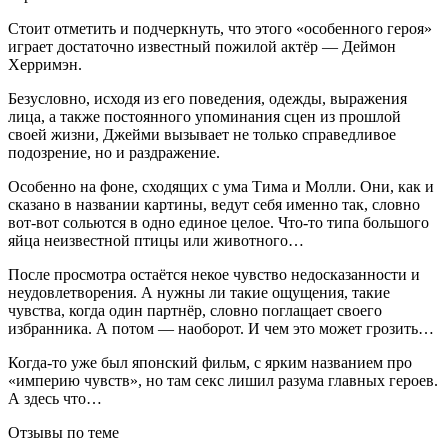
Стоит отметить и подчеркнуть, что этого «особенного героя»
играет достаточно известный пожилой актёр — Деймон
Херримэн.
Безусловно, исходя из его поведения, одежды, выражения
лица, а также постоянного упоминания сцен из прошлой
своей жизни, Джейми вызывает не только справедливое
подозрение, но и раздражение.
Особенно на фоне, сходящих с ума Тима и Молли. Они, как и
сказано в названии картины, ведут себя именно так, словно
вот-вот сольются в одно единое целое. Что-то типа большого
яйца неизвестной птицы или животного…
После просмотра остаётся некое чувство недосказанности и
неудовлетворения. А нужны ли такие ощущения, такие
чувства, когда один партнёр, словно поглащает своего
избранника. А потом — наоборот. И чем это может грозить…
Когда-то уже был японский фильм, с ярким названием про
«империю чувств», но там секс лишил разума главных героев.
А здесь что…
Отзывы по теме