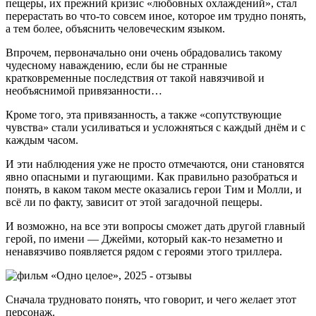
пещеры, их прежний кризис «любовных охлаждений», стал
перерастать во что-то совсем иное, которое им трудно понять,
а тем более, объяснить человеческим языком.
Впрочем, первоначально они очень обрадовались такому
чудесному наваждению, если бы не странные
кратковременные последствия от такой навязчивой и
необъяснимой привязанности…
Кроме того, эта привязанность, а также «сопутствующие
чувства» стали усиливаться и усложняться с каждый днём и с
каждым часом.
И эти наблюдения уже не просто отмечаются, они становятся
явно опасными и пугающими. Как правильно разобраться и
понять, в каком таком месте оказались герои Тим и Молли, и
всё ли по факту, зависит от этой загадочной пещеры.
И возможно, на все эти вопросы сможет дать другой главный
герой, по имени — Джейми, который как-то незаметно и
ненавязчиво появляется рядом с героями этого триллера.
Сначала трудновато понять, что говорит, и чего желает этот
персонаж.