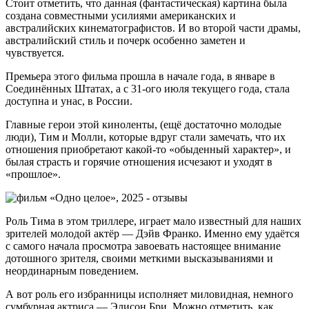
Стоит отметить, что данная (фантастическая) картина была
создана совместными усилиями американских и
австралийских кинематографистов. И во второй части драмы,
австралийский стиль и почерк особенно заметен и
чувствуется.
Премьера этого фильма прошла в начале года, в январе в
Соединённых Штатах, а с 31-ого июля текущего года, стала
доступна и унас, в России.
Главные герои этой киноленты, (ещё достаточно молодые
люди), Тим и Молли, которые вдруг стали замечать, что их
отношения приобретают какой-то «обыденный характер», и
былая страсть и горячие отношения исчезают и уходят в
«прошлое».
Роль Тима в этом триллере, играет мало известный для наших
зрителей молодой актёр — Дэйв Франко. Именно ему удаётся
с самого начала просмотра завоевать настоящее внимание
дотошного зрителя, своими меткими высказываниями и
неординарным поведением.
А вот роль его избранницы исполняет миловидная, немного
сумбурная актриса — Элисон Бри. Можно отметить, как